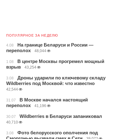
ПОПУЛЯРНОЕ ЗА НЕДЕЛЮ
На границе Беларуси и России —
4.08
переполох
48,044
В центре Москвы прогремел мощный
1.08
взрыв
43,254
Дроны ударили по ключевому складу
3.08
Wildberries под Москвой: что известно
42,544
В Москве начался настоящий
31.07
переполох
41,196
Wildberries в Беларуси запаниковал
30.07
40,710
Фото белорусского ополчения под
3.08
Сморгонью вызвали смех в Сети
39,072