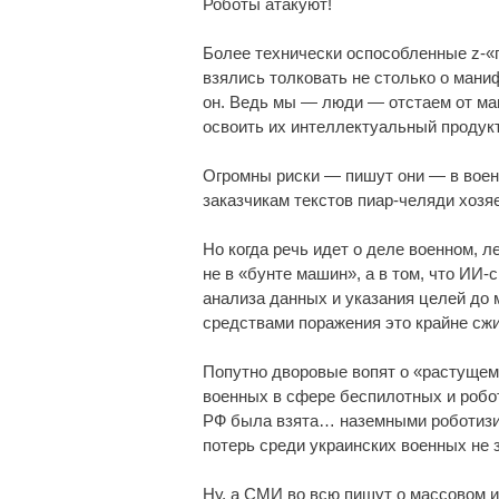
Роботы атакуют!
Более технически оспособленные z-
взялись толковать не столько о мани
он. Ведь мы — люди — отстаем от ма
освоить их интеллектуальный продукт
Огромны риски — пишут они — в военн
заказчикам текстов пиар-челяди хозя
Но когда речь идет о деле военном, л
не в «бунте машин», а в том, что ИИ
анализа данных и указания целей до
средствами поражения это крайне сж
Попутно дворовые вопят о «растущем
военных в сфере беспилотных и робо
РФ была взята… наземными роботизи
потерь среди украинских военных не 
Ну, а СМИ во всю пишут о массовом и