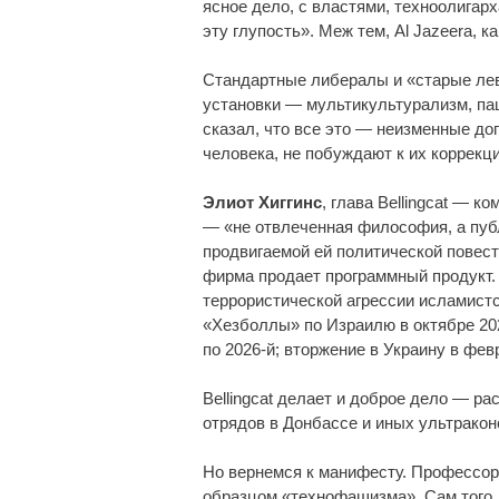
ясное дело, с властями, техноолигарх
эту глупость». Меж тем, Al Jazeera, ка
Стандартные либералы и «старые левы
установки — мультикультурализм, па
сказал, что все это — неизменные до
человека, не побуждают к их коррекц
Элиот Хиггинс
, глава Bellingcat — 
— «не отвлеченная философия, а публ
продвигаемой ей политической повестк
фирма продает программный продукт. Т
террористической агрессии исламистс
«Хезболлы» по Израилю в октябре 202
по 2026-й; вторжение в Украину в февра
Bellingcat делает и доброе дело — р
отрядов в Донбассе и иных ультрако
Но вернемся к манифесту. Профессо
образцом «технофашизма». Сам того, 