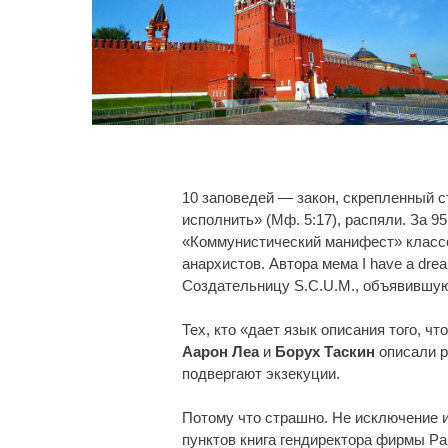
10 заповедей — закон, скрепленный с
исполнить» (Мф. 5:17), распяли. За 9
«Коммунистический манифест» классо
анархистов. Автора мема I have a dre
Создательницу S.C.U.M., объявившую
Тех, кто «дает язык описания того, ч
Аарон Леа
и
Борух Таскин
описали р
подвергают экзекуции.
Потому что страшно. Не исключение и
пунктов книга гендиректора фирмы Pal