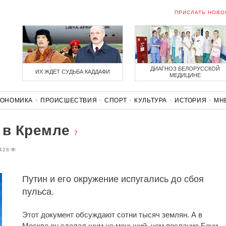
ПРИСЛАТЬ НОВО
ДИАГНОЗ БЕЛОРУССКОЙ
ИХ ЖДЕТ СУДЬБА КАДДАФИ
МЕДИЦИНЕ
КОНОМИКА
ПРОИСШЕСТВИЯ
СПОРТ
КУЛЬТУРА
ИСТОРИЯ
МН
СОЛИДАРНОСТЬ
КОРОНАВИРУС
БЕЛАРУСЬ В НАТО
 в Кремле
7
428
Путин и его окружение испугались до сбоя
пульса.
Этот документ обсуждают сотни тысяч землян. А в
Москве он сделал шум не меньший, чем послание Бони