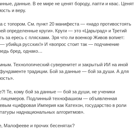
нные, данные. В ее мире не ценят бороду, лапти и квас. Ценят
ость и веру.
она с топором. См. пункт 20 манифеста — «надо противостоять
ей определенные круги». Круги — это «Царьград» и Третий
ить за ересь с плясками. Зря что ли военкор Живов вопиет:
п — убийца русских!» И «вопрос стоит так — подчинение
ведь бред, однако…
мным. Технологический суверенитет и закрытый ИИ на иной
фундаменте традиции. Бой за данные — бой за души. А для
ость».
?! Те, кому бой за данные — бой за души, не ученики
х лицемеров. Подлинный технофашизм — объявленная
вым «цифровая Империя как Катехон, государство в роли
татуры наднациональных алгоритмов».
е, Малофееве и прочих бесенятах?