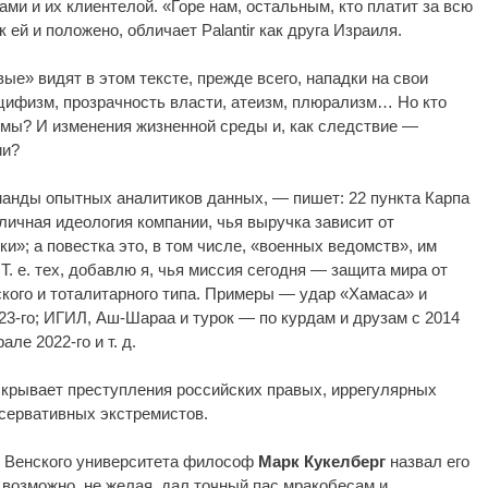
ами и их клиентелой. «Горе нам, остальным, кто платит за всю
к ей и положено, обличает Palantir как друга Израиля.
е» видят в этом тексте, прежде всего, нападки на свои
цифизм, прозрачность власти, атеизм, плюрализм… Но кто
гмы? И изменения жизненной среды и, как следствие —
ии?
команды опытных аналитиков данных, — пишет: 22 пункта Карпа
ичная идеология компании, чья выручка зависит от
и»; а повестка это, в том числе, «военных ведомств», им
. е. тех, добавлю я, чья миссия сегодня — защита мира от
кого и тоталитарного типа. Примеры — удар «Хамаса» и
3-го; ИГИЛ, Аш-Шараа и турок — по курдам и друзам с 2014
ле 2022-го и т. д.
аскрывает преступления российских правых, иррегулярных
нсервативных экстремистов.
р Венского университета философ
Марк Кукелберг
назвал его
возможно, не желая, дал точный пас мракобесам и