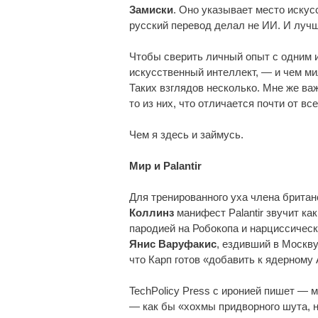
Замиски
. Оно указывает место искус
русский перевод делал не ИИ. И луч
Чтобы сверить личный опыт с одним из
искусственный интеллект, — и чем ми
Таких взглядов несколько. Мне же важ
то из них, что отличается почти от вс
Чем я здесь и займусь.
Мир и Palantir
Для тренированного уха члена брита
Коллинз
манифест Palantir звучит ка
пародией на Робокопа и нарциссическ
Янис Варуфакис
, ездивший в Москв
что Карп готов «добавить к ядерному
TechPolicy Press с иронией пишет — 
— как бы «хохмы придворного шута, но