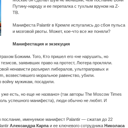
Путину-народу и ее перепалка с тухлым вруном на Z-
ТВ.
Манифеста Palantir в Кремле испугались до сбоя пульса
и мозговой рвоты. Может, кое-что все же поняли?
Манифестация и экзекуция
трахом Божиим. Того, Кто пришел его «не нарушить, но
5 тезисов, заявивших право на протест, Лютера прокляли.
вой ненависти разъярил либералов, ультпраправых и
am, возвестившего моральное равенство, убили.
 войну мужикам, посадили.
то уже есть, но еще не названо» (так авторы The Moscow Times
оль успешного манифеста), люди обычно не любят. И
 послание, именуемое манифест Palantir — сжатая до 22
antir
Александра Карпа
и ее ключевого сотрудника
Николаса