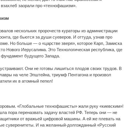
И взахлеб заорали про «технофашизм».
шизм
овалов нескольких пророчеств кураторы из администрации
онта, где бьются за души суеверов. И оттуда, узнав про
зме. Но больше — о «царстве зверя», которое Карп, Замиска
сто Нового Иерусалима. Это Технологическая республика, где
ак фундамент будущего Запада.
 устраивают. Они не готовы лишиться плодов своих трудов. В
 лавры на челе Эпштейна, триумф Пентагона и произвол
ратили их в атомный пепел!
доровым. «Глобальные технофашисты» жали руку «киевским»!
ишла пора переназвать задачу властей РФ. Теперь они — не
защитники от вражьей цифровой машины. А ей же плевать на
ые суверенитеты. И на желанный-долгожданный «Русский