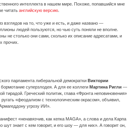
ственного интеллекта в нашем мире. Похоже, попавшийся мне
ше читать
английскую версию
.
 взглядов на то, что уже и есть, и даже названо —
ллионы людей пользуются, но чью суть поняли не вполне.
ны не столько они сами, сколько их описание адресатами, и
ех прочих.
нского парламента либеральной демократки
Виктории
к бормотание суперзлодея. А для ее коллеги
Мартина Ригли
—
ой тирадой. Греческий политик, глава «Фронта неповиновения»
у ругать «феодализм с технологическим окрасом», объявил,
 Армагеддону угрозу ИИ».
манифест «ненавязчив, как кепка MAGA», а слова и дела Карпа
 шут знает с кем говорит, и его шоу — для них». А говорит он,