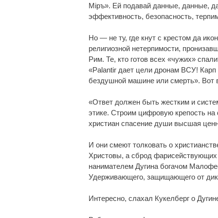
Мipъ». Ей подавай данные, данные, да
эффективность, безопасность, терпим
Но — не ту, где кнут с крестом да ик
религиозной нетерпимости, пронизавш
Рим. Те, кто готов всех «чужих» спал
«Palantir дает цели дронам ВСУ! Кар
бездушной машине или смерть». Вот 
«Ответ должен быть жестким и систе
этике. Строим цифровую крепость на 
христиан спасение души высшая ценн
И они смеют толковать о христианстве
Христовы, а сброд фарисействующи
нанимателем Дугина богачом Малофее
Удерживающего, защищающего от дик
Интересно, слахал Кукелберг о Дугин