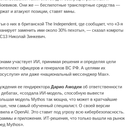
 боевиков. Они же — беспилотные транспортные средства —
ержат и атакуют позиции, ставят мины.
и о них в британской The Independent, где сообщает, что «3-я
анирует заменить ими около 30% пехоты», — сказал комроты
C13 Николай Зинкевич.
онами участвует ИИ, принимая решения и определяя цели
интеллект офицеров и генералов ВС РФ. А целями их
«Госуслуги» или даже «национальный мессенджер Max».
суждения ее гендиректора
Дарио Амодеи
об ответственности
и дебатах, «создала ИИ-модель, способную вывести
ольшая модель Mythos так мощна, что может в кратчайшие
чше, чем самый обученный специалист. О своей версии
вила и OpenAI. Это ставит под угрозу всю кибербезопасность.
аммы и приложения. ИТ-решения, что только вышли на рынок
ред Mythos».