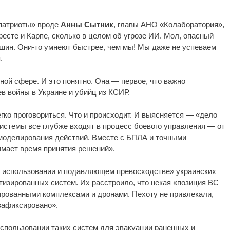
«патриоты» вроде
Анны Сытник
, главы АНО «Колаборатория»,
фесте и Карпе, сколько в целом об угрозе ИИ. Мол, опасный
шин. Они-то умнеют быстрее, чем мы! Мы даже не успеваем
.
ой сфере. И это понятно. Она — первое, что важно
ев войны в Украине и убийц из КСИР.
егко проговориться. Что и происходит. И выясняется — «дело
-системы все глубже входят в процесс боевого управления — от
 моделирования действий. Вместе с БПЛА и точными
имает время принятия решений».
 использовании и подавляющем превосходстве» украинских
тизированных систем. Их расстроило, что некая «позиция ВС
рованными комплексами и дронами. Пехоту не привлекали,
зафиксировано».
спользовании таких систем для эвакуации раненных и