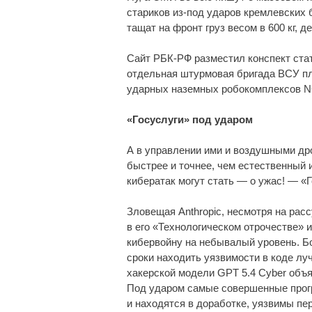
стариков из-под ударов кремлевских
тащат на фронт груз весом в 600 кг, д
Сайт РБК-РФ разместил конспект стать
отдельная штурмовая бригада ВСУ пл
ударных наземных робокомплексов N
«Госуслуги» под ударом
А в управлении ими и воздушными др
быстрее и точнее, чем естественный 
кибератак могут стать — о ужас! — 
Зловещая Anthropic, несмотря на рас
в его «Технологическом отрочестве» 
кибервойну на небывалый уровень. Б
сроки находить уязвимости в коде лу
хакерской модели GPT 5.4 Cyber объя
Под ударом самые совершенные прогр
и находятся в доработке, уязвимы пе