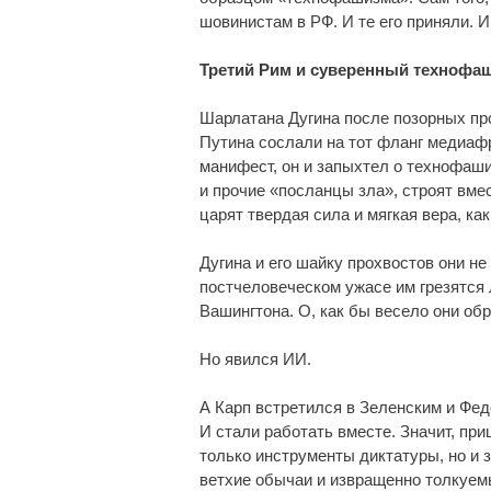
шовинистам в РФ. И те его приняли. 
Третий Рим и суверенный технофа
Шарлатана Дугина после позорных пр
Путина сослали на тот фланг медиафр
манифест, он и запыхтел о технофаши
и прочие «посланцы зла», строят вме
царят твердая сила и мягкая вера, к
Дугина и его шайку прохвостов они не
постчеловеческом ужасе им грезятся
Вашингтона. О, как бы весело они об
Но явился ИИ.
А Карп встретился в Зеленским и Фе
И стали работать вместе. Значит, пр
только инструменты диктатуры, но и 
ветхие обычаи и извращенно толкуем