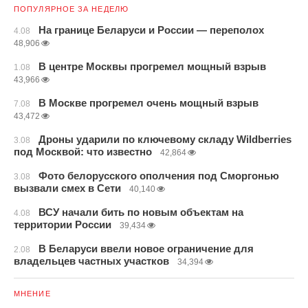
ПОПУЛЯРНОЕ ЗА НЕДЕЛЮ
На границе Беларуси и России — переполох
4.08
48,906
В центре Москвы прогремел мощный взрыв
1.08
43,966
В Москве прогремел очень мощный взрыв
7.08
43,472
Дроны ударили по ключевому складу Wildberries
3.08
под Москвой: что известно
42,864
Фото белорусского ополчения под Сморгонью
3.08
вызвали смех в Сети
40,140
ВСУ начали бить по новым объектам на
4.08
территории России
39,434
В Беларуси ввели новое ограничение для
2.08
владельцев частных участков
34,394
МНЕНИЕ