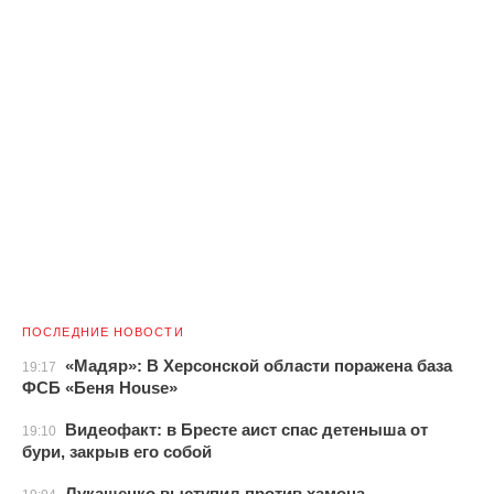
ПОСЛЕДНИЕ НОВОСТИ
«Мадяр»: В Херсонской области поражена база
19:17
ФСБ «Беня House»
Видеофакт: в Бресте аист спас детеныша от
19:10
бури, закрыв его собой
Лукашенко выступил против хамона