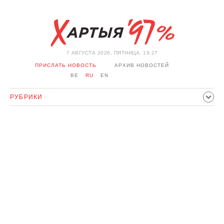
7 АВГУСТА 2026, ПЯТНИЦА, 19:27
ПРИСЛАТЬ НОВОСТЬ
АРХИВ НОВОСТЕЙ
BE
RU
EN
РУБРИКИ
ПОЛИТИКА
ОБЩЕСТВО
ЭКОНОМИКА
ПРОИСШЕСТВИЯ
СПОРТ
КУЛЬТУРА
ИСТОРИЯ
МНЕНИЕ
ИНТЕРВЬЮ
ТЕХНОЛОГИИ
ЗДОРОВЬЕ
АВТО
ОТДЫХ
ОБХОД БЛОКИРОВКИ И СОЛИДАРНОСТЬ
КОРОНАВИРУС
БЕЛАРУСЬ В НАТО