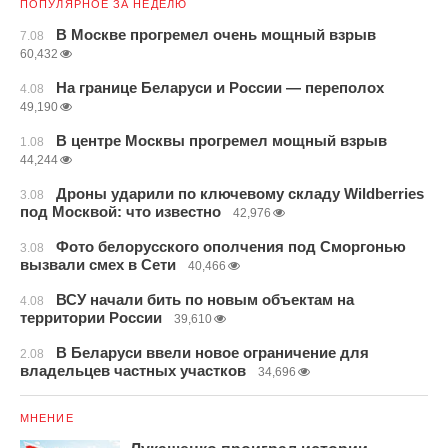
ПОПУЛЯРНОЕ ЗА НЕДЕЛЮ
В Москве прогремел очень мощный взрыв
7.08
60,432
На границе Беларуси и России — переполох
4.08
49,190
В центре Москвы прогремел мощный взрыв
1.08
44,244
Дроны ударили по ключевому складу Wildberries
3.08
под Москвой: что известно
42,976
Фото белорусского ополчения под Сморгонью
3.08
вызвали смех в Сети
40,466
ВСУ начали бить по новым объектам на
4.08
территории России
39,610
В Беларуси ввели новое ограничение для
2.08
владельцев частных участков
34,696
МНЕНИЕ