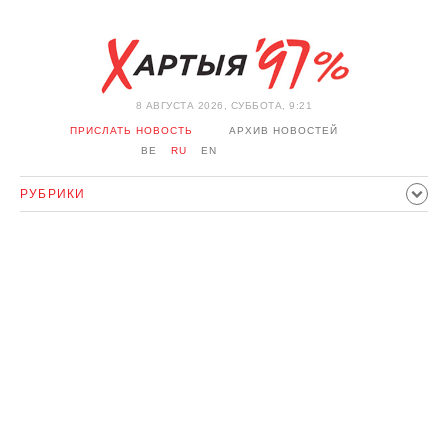
8 АВГУСТА 2026, СУББОТА, 9:21
ПРИСЛАТЬ НОВОСТЬ
АРХИВ НОВОСТЕЙ
BE
RU
EN
РУБРИКИ
ПОЛИТИКА
ОБЩЕСТВО
ЭКОНОМИКА
ПРОИСШЕСТВИЯ
СПОРТ
КУЛЬТУРА
ИСТОРИЯ
МНЕНИЕ
ИНТЕРВЬЮ
ТЕХНОЛОГИИ
ЗДОРОВЬЕ
АВТО
ОТДЫХ
ОБХОД БЛОКИРОВКИ И СОЛИДАРНОСТЬ
КОРОНАВИРУС
БЕЛАРУСЬ В НАТО