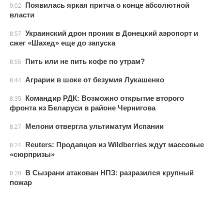
Появилась яркая притча о конце абсолютной
9:02
власти
Украинский дрон проник в Донецкий аэропорт и
8:57
сжег «Шахед» еще до запуска
Пить или не пить кофе по утрам?
8:55
Аграрии в шоке от безумия Лукашенко
8:44
Командир РДК: Возможно открытие второго
8:35
фронта из Беларуси в районе Чернигова
Мелони отвергла ультиматум Испании
8:27
Reuters: Продавцов из Wildberries ждут массовые
8:24
«сюрпризы»
В Сызрани атакован НПЗ: разразился крупный
8:20
пожар