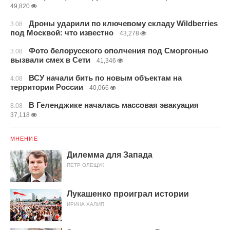
49,820
Дроны ударили по ключевому складу Wildberries
3.08
под Москвой: что известно
43,278
Фото белорусского ополчения под Сморгонью
3.08
вызвали смех в Сети
41,346
ВСУ начали бить по новым объектам на
4.08
территории России
40,066
В Геленджике началась массовая эвакуация
8.08
37,118
МНЕНИЕ
Дилемма для Запада
ПЕТР ОЛЕЩУК
Лукашенко проиграл истории
ИРИНА ХАЛИП