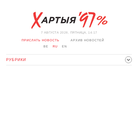
7 АВГУСТА 2026, ПЯТНИЦА, 14:17
ПРИСЛАТЬ НОВОСТЬ
АРХИВ НОВОСТЕЙ
BE
RU
EN
РУБРИКИ
ПОЛИТИКА
ОБЩЕСТВО
ЭКОНОМИКА
ПРОИСШЕСТВИЯ
СПОРТ
КУЛЬТУРА
ИСТОРИЯ
МНЕНИЕ
ИНТЕРВЬЮ
ТЕХНОЛОГИИ
ЗДОРОВЬЕ
АВТО
ОТДЫХ
ОБХОД БЛОКИРОВКИ И СОЛИДАРНОСТЬ
КОРОНАВИРУС
БЕЛАРУСЬ В НАТО