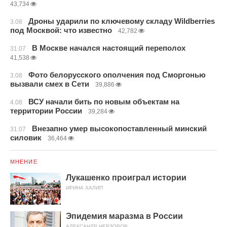
43,734
Дроны ударили по ключевому складу Wildberries
3.08
под Москвой: что известно
42,782
В Москве начался настоящий переполох
31.07
41,538
Фото белорусского ополчения под Сморгонью
3.08
вызвали смех в Сети
39,886
ВСУ начали бить по новым объектам на
4.08
территории России
39,284
Внезапно умер высокопоставленный минский
31.07
силовик
36,464
МНЕНИЕ
Лукашенко проиграл истории
ИРИНА ХАЛИП
Эпидемия маразма в России
АЛЕКСАНДР НЕВЗОРОВ