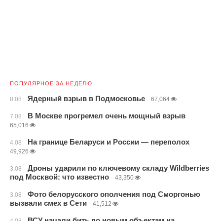
ПОПУЛЯРНОЕ ЗА НЕДЕЛЮ
Ядерный взрыв в Подмосковье
8.08
67,064
В Москве прогремел очень мощный взрыв
7.08
65,016
На границе Беларуси и России — переполох
4.08
49,926
Дроны ударили по ключевому складу Wildberries
3.08
под Москвой: что известно
43,350
Фото белорусского ополчения под Сморгонью
3.08
вызвали смех в Сети
41,512
ВСУ начали бить по новым объектам на