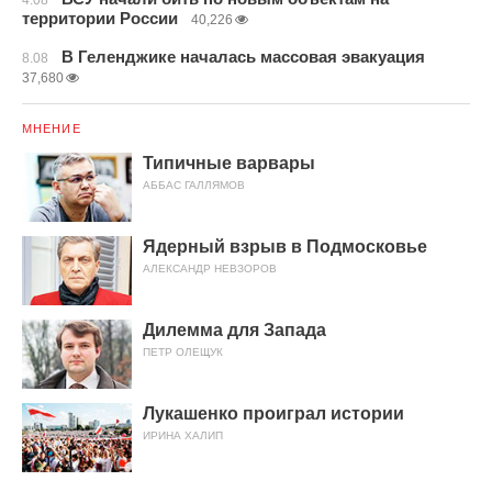
4.08
территории России
40,226
В Геленджике началась массовая эвакуация
8.08
37,680
МНЕНИЕ
Типичные варвары
АББАС ГАЛЛЯМОВ
Ядерный взрыв в Подмосковье
АЛЕКСАНДР НЕВЗОРОВ
Дилемма для Запада
ПЕТР ОЛЕЩУК
Лукашенко проиграл истории
ИРИНА ХАЛИП