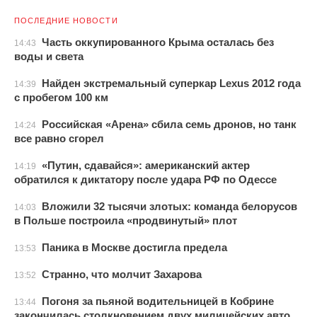
ПОСЛЕДНИЕ НОВОСТИ
Часть оккупированного Крыма осталась без
14:43
воды и света
Найден экстремальный суперкар Lexus 2012 года
14:39
с пробегом 100 км
Российская «Арена» сбила семь дронов, но танк
14:24
все равно сгорел
«Путин, сдавайся»: американский актер
14:19
обратился к диктатору после удара РФ по Одессе
Вложили 32 тысячи злотых: команда белорусов
14:03
в Польше построила «продвинутый» плот
Паника в Москве достигла предела
13:53
Странно, что молчит Захарова
13:52
Погоня за пьяной водительницей в Кобрине
13:44
закончилась столкновением двух милицейских авто