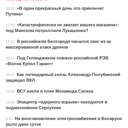
«В один прекрасный день это прикончит
10:32
Путина»
«Катастрофически не хватает вашего магазина»:
10:28
под Минском потроллили Лукашенко?
В российском Белгороде начался хаос из-за
10:22
массированной атаки дронов
Под Геленджиком сожжен российский РЭБ
10:21
«Волна Купол Гарант»
Как легендарный князь Александр Полубинский
10:17
защищал ВКЛ
ВСУ взяли в плен Мохамеда Салаха
10:10
Эпицентр «ядерного взрыва» находился в
10:04
подмосковном Серпухове
На восстановление электроснабжения в Беларуси
9:59
ушло двое суток