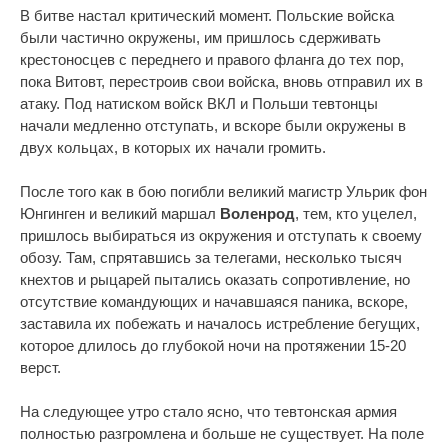
В битве настал критический момент. Польские войска
были частично окружены, им пришлось сдерживать
крестоносцев с переднего и правого фланга до тех пор,
пока Витовт, перестроив свои войска, вновь отправил их в
атаку. Под натиском войск ВКЛ и Польши тевтонцы
начали медленно отступать, и вскоре были окружены в
двух кольцах, в которых их начали громить.
После того как в бою погибли великий магистр Ульрик фон
Юнгинген и великий маршал
Воленрод
, тем, кто уцелел,
пришлось выбираться из окружения и отступать к своему
обозу. Там, спрятавшись за телегами, несколько тысяч
кнехтов и рыцарей пытались оказать сопротивление, но
отсутствие командующих и начавшаяся паника, вскоре,
заставила их побежать и началось истребление бегущих,
которое длилось до глубокой ночи на протяжении 15-20
верст.
На следующее утро стало ясно, что тевтонская армия
полностью разгромлена и больше не существует. На поле