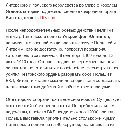
Литовского и польского королевства во главе с королем
Ягайло
, который поддержал своего двоюродного брата
Витовта, пишет
vklby.com
.
После непродолжительных боевых действий великий
магистр Тевтонского ордена
Ульрик фон Юнгинген
,
понимая, что военной мощи воевать сразу с Польшей и
Литвой у него не достаточно, попросил перемирия,
которое было заключено с 8 сентября 1409 года до 12
июня 1410 года. Стороны подписав перемирие, начали
основательно готовиться к новой войне. Несмотря на все
усилия Тевтонского ордена разорвать союз Польши и
ВКЛ, Витовт и Ягайло смогли договориться и согласовать
план совместных действий в войне с крестоносцами.
Обе стороны собрали почти все свои войска. Существует
много версий об их численности. По приблизительным
подсчётам, в войско ВКЛ входило около 12000 воинов,
Польша выставила приблизительно столько же. Армия
Литвы была поделена на 40 хоругвей, большинство из