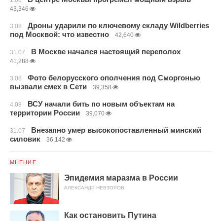
1.08
43,346
Дроны ударили по ключевому складу Wildberries
3.08
под Москвой: что известно
42,640
В Москве начался настоящий переполох
31.07
41,288
Фото белорусского ополчения под Сморгонью
3.08
вызвали смех в Сети
39,358
ВСУ начали бить по новым объектам на
4.08
территории России
39,070
Внезапно умер высокопоставленный минский
31.07
силовик
36,142
МНЕНИЕ
Эпидемия маразма в России
АЛЕКСАНДР НЕВЗОРОВ
Как остановить Путина