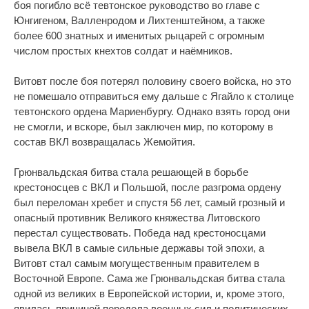
боя погибло всё тевтонское руководство во главе с
Юнгигеном, Валленродом и Лихтенштейном, а также
более 600 знатных и именитых рыцарей с огромным
числом простых кнехтов солдат и наёмников.
Витовт после боя потерял половину своего войска, но это
не помешало отправиться ему дальше с Ягайло к столице
тевтонского ордена Мариенбургу. Однако взять город они
не смогли, и вскоре, был заключен мир, по которому в
состав ВКЛ возвращалась Жемойтия.
Грюнвальдская битва стала решающей в борьбе
крестоносцев с ВКЛ и Польшой, после разгрома ордену
был переломан хребет и спустя 56 лет, самый грозный и
опасный противник Великого княжества Литовского
перестал существовать. Победа над крестоносцами
вывела ВКЛ в самые сильные державы той эпохи, а
Витовт стал самым могущественным правителем в
Восточной Европе. Сама же Грюнвальдская битва стала
одной из великих в Европейской истории, и, кроме этого,
явилась причиной передела военных сил и политических