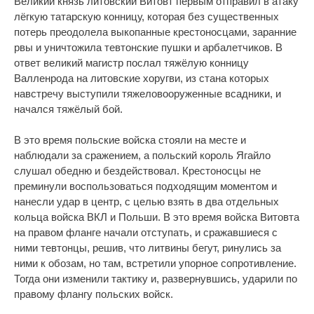
Великий князь литовский Витовт первым отправил в атаку
лёгкую татарскую конницу, которая без существенных
потерь преодолела выкопанные крестоносцами, заранние
рвы и уничтожила тевтонские пушки и арбалетчиков. В
ответ великий магистр послал тяжёлую конницу
Валленрода на литовские хоругви, из стана которых
навстречу выступили тяжеловооруженные всадники, и
начался тяжёлый бой.
В это время польские войска стояли на месте и
наблюдали за сражением, а польский король Ягайло
слушал обедню и бездействовал. Крестоносцы не
преминули воспользоваться подходящим моментом и
нанесли удар в центр, с целью взять в два отдельных
кольца войска ВКЛ и Польши. В это время войска Витовта
на правом фланге начали отступать, и сражавшиеся с
ними тевтонцы, решив, что литвины бегут, ринулись за
ними к обозам, но там, встретили упорное сопротивление.
Тогда они изменили тактику и, развернувшись, ударили по
правому флангу польских войск.