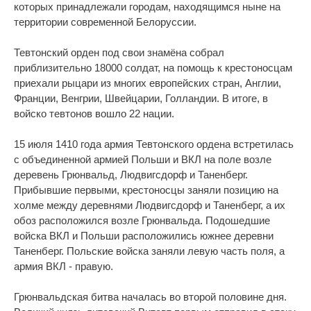
которых принадлежали городам, находящимся ныне на
территории современной Белоруссии.
Тевтонский орден под свои знамёна собрал
приблизительно 18000 солдат, на помощь к крестоносцам
приехали рыцари из многих европейских стран, Англии,
Франции, Венгрии, Швейцарии, Голландии. В итоге, в
войско тевтонов вошло 22 нации.
15 июля 1410 года армия Тевтонского ордена встретилась
с объединенной армией Польши и ВКЛ на поле возле
деревень Грюнвальд, Людвигсдорф и Таненберг.
Прибывшие первыми, крестоносцы заняли позицию на
холме между деревнями Людвигсдорф и Таненберг, а их
обоз расположился возле Грюнвальда. Подошедшие
войска ВКЛ и Польши расположились южнее деревни
Таненберг. Польские войска заняли левую часть поля, а
армия ВКЛ - правую.
Грюнвальдская битва началась во второй половине дня.