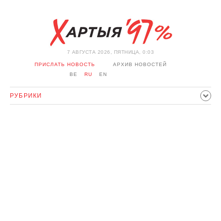
7 АВГУСТА 2026, ПЯТНИЦА, 0:03
ПРИСЛАТЬ НОВОСТЬ
АРХИВ НОВОСТЕЙ
BE
RU
EN
РУБРИКИ
ПОЛИТИКА
ОБЩЕСТВО
ЭКОНОМИКА
ПРОИСШЕСТВИЯ
СПОРТ
КУЛЬТУРА
ИСТОРИЯ
МНЕНИЕ
ИНТЕРВЬЮ
ТЕХНОЛОГИИ
ЗДОРОВЬЕ
АВТО
ОТДЫХ
ОБХОД БЛОКИРОВКИ И СОЛИДАРНОСТЬ
КОРОНАВИРУС
БЕЛАРУСЬ В НАТО