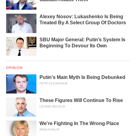
Alexey Nosov: Lukashenko Is Being
Treated By A Select Group Of Doctors
SBU Major General: Putin’s System Is
Beginning To Devour Its Own
OPINION
Putin's Main Myth Is Being Debunked
PETR OLESHCHUK
These Figures Will Continue To Rise
LEONID NEVZLIN
We're Fighting In The Wrong Place
IRINA KHALIP