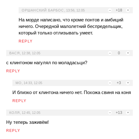
–
+18
+
ОРШАНСКИЙ БАРБОС
,
13:56, 12.05
На морде написано, что кроме понтов и амбиций
ничего. Очередной малолетний беспредельщик,
который только отлизывать умеет.
REPLY
–
0
+
ВАСЯ
,
12:38, 12.05
с клинтоном нагулял по моладасьци?
REPLY
–
+3
+
MO
,
14:33, 12.05
И близко от клинтона ничего нет. Похожа свиня на коня
REPLY
–
+13
+
КОЛЯ
,
12:45, 12.05
Ну теперь заживём!
REPLY