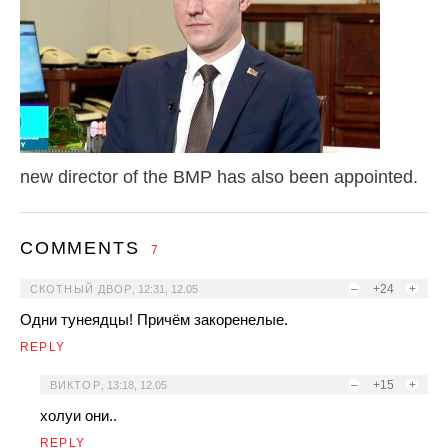
new director of the BMP has also been appointed.
COMMENTS
7
–
+24
+
СКОТНЫЙ ДВОР
,
12:31, 12.05
Одни тунеядцы! Причём закоренелые.
REPLY
–
+15
+
ВИКТОР
,
13:18, 12.05
холуи они..
REPLY