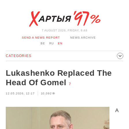
7 AUGUST 2026, FRIDAY, 9:48
SEND A NEWS REPORT
NEWS ARCHIVE
BE
RU
EN
CATEGORIES
POLITICS
SOCIETY
ECONOMICS
EVENTS
SPORT
Lukashenko Replaced The
CULTURE
HISTORY
OPINION
INTERVIEW
Head Of Gomel
7
TECHNOLOGY
HEALTH
CARS
LEISURE
12.05.2026, 12:17
10,092
BLOCKAGE BYPASS AND SOLIDARITY
CORONAVIRUS
BELARUS IN NATO
A