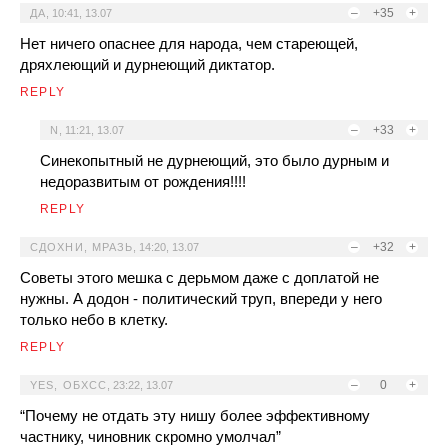
–
+35
+
ДА
,
10:41, 13.07
Нет ничего опаснее для народа, чем стареющей,
дряхлеющий и дурнеющий диктатор.
REPLY
–
+33
+
N
,
11:21, 13.07
Синекопытный не дурнеющий, это было дурным и
недоразвитым от рождения!!!!
REPLY
–
+32
+
СДОХНИ, МРАЗЬ
,
14:20, 13.07
Советы этого мешка с дерьмом даже с доплатой не
нужны. А додон - политический труп, впереди у него
только небо в клетку.
REPLY
–
0
+
YES, ОБХСС
,
23:22, 13.07
“Почему не отдать эту нишу более эффективному
частнику, чиновник скромно умолчал”