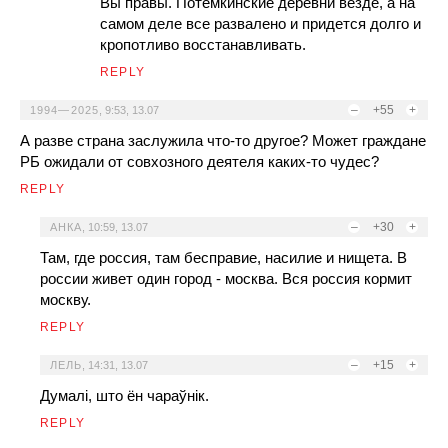
Вы правы. Потемкинские деревни везде, а на
самом деле все развалено и придется долго и
кропотливо восстанавливать.
REPLY
–
+55
+
1994—2025
,
9:53, 13.07
А разве страна заслужила что-то другое? Может граждане
РБ ожидали от совхозного деятеля каких-то чудес?
REPLY
–
+30
+
АНКА
,
10:59, 13.07
Там, где россия, там бесправие, насилие и нищета. В
россии живет один город - москва. Вся россия кормит
москву.
REPLY
–
+15
+
ЛЕЛЬ
,
14:31, 13.07
Думалі, што ён чараўнік.
REPLY