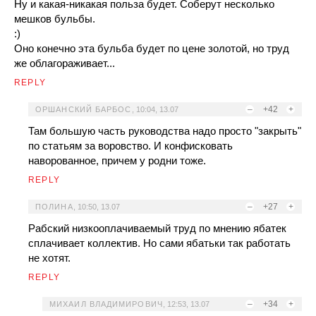
Ну и какая-никакая польза будет. Соберут несколько
мешков бульбы.
:)
Оно конечно эта бульба будет по цене золотой, но труд
же облагораживает...
REPLY
–
+42
+
ОРШАНСКИЙ БАРБОС
,
10:04, 13.07
Там большую часть руководства надо просто "закрыть"
по статьям за воровство. И конфисковать
наворованное, причем у родни тоже.
REPLY
–
+27
+
ПОЛИНА
,
10:50, 13.07
Рабский низкооплачиваемый труд по мнению ябатек
сплачивает коллектив. Но сами ябатьки так работать
не хотят.
REPLY
–
+34
+
МИХАИЛ ВЛАДИМИРОВИЧ
,
12:53, 13.07