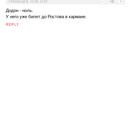
–
+2
+
ГРАМАЦЕЙ
,
12:48, 14.07
Додон - ноль.
У него уже билет до Ростова в кармане.
REPLY