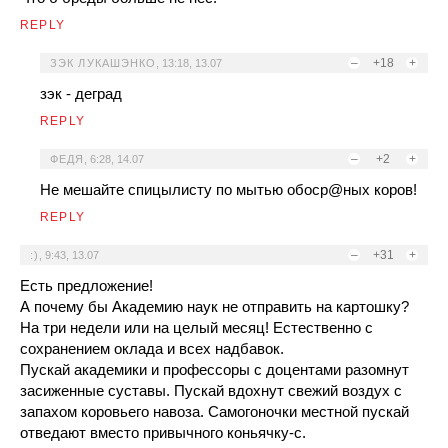
REPLY
–
+18
+
ЗЭК ЛУКАШЭНКО
,
13:18, 13.07
зэк - деград
REPLY
–
+2
+
ФЕДЯ
,
6:28, 14.07
Не мешайте спицылисту по мытью обоср@ных коров!
REPLY
–
+31
+
:)
,
9:43, 13.07
Есть предложение!
А почему бы Академию наук не отправить на картошку?
На три недели или на целый месяц! Естественно с
сохранением оклада и всех надбавок.
Пускай академики и профессоры с доцентами разомнут
засиженные суставы. Пускай вдохнут свежий воздух с
запахом коровьего навоза. Самогоночки местной пускай
отведают вместо привычного коньячку-с.