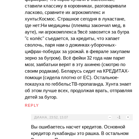
ставили классику в коровниках, разговаривали
ласково, сравните их агрокомплекс и
хунты:Космос. Страшное сегодня в лукастане,
где нет:Ни медицины (племяш закончил мед, в
ауте), ни агрокомплекса 9всё завозится за бугра
"с колёс" съедается, за кредиты, что хапает
сволочь, паря нам о дожинках-уборочных-
цифрах-победах за урожай. в феврале закупаем
зерно за бугром). Всё фейки 32 года нам парит
мозг, заябатьки верят в эту ахинею (смотрю по
своим родакам). Беларусь сидит на КРЕДИТАХ-
помощи (сидела плотно от ЕС). Остальное-
показуха по геббельсТВ-пропаганда. Хунта знает
об этом лучше всех, продолжая врать, отправляя
детей за бугор.
REPLY
–
-1
+
ДИАНА
,
23:52, 13.07
Вы ошибаетесь насчет кредитов. Основной
кредитор лукабанды это рашка. В остальном