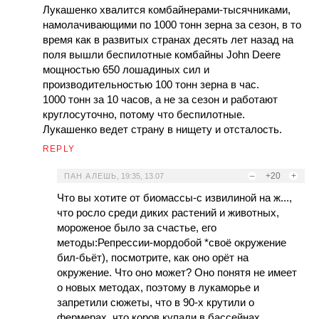
Лукашенко хвалится комбайнерами-тысячниками,
намолачивающими по 1000 тонн зерна за сезон, в то
время как в развитых странах десять лет назад на
поля вышли беспилотные комбайны John Deere
мощностью 650 лошадиных сил и
производительностью 100 тонн зерна в час.
1000 тонн за 10 часов, а не за сезон и работают
круглосуточно, потому что беспилотные.
Лукашенко ведет страну в нищету и отсталость.
REPLY
–
+20
+
ПАН АЛЕШЬ
,
19:35, 13.07
Что вы хотите от биомассы-с извилиной на ж...,
что росло среди диких растений и животных,
мороженое было за счастье, его
методы:Репрессии-мордобой *своё окружение
бил-бьёт), посмотрите, как оно орёт на
окружение. Что оно может? Оно понятя не имеет
о новых методах, поэтому в лукаморье и
запретили сюжеты, что в 90-х крутили о
фермерах, что коров купали в бассейнах,