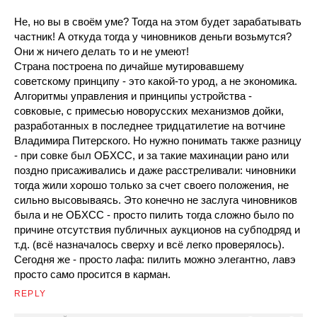
Не, но вы в своём уме? Тогда на этом будет зарабатывать
частник! А откуда тогда у чиновников деньги возьмутся?
Они ж ничего делать то и не умеют!
Страна построена по дичайше мутировавшему
советскому принципу - это какой-то урод, а не экономика.
Алгоритмы управления и принципы устройства -
совковые, с примесью новорусских механизмов дойки,
разработанных в последнее тридцатилетие на вотчине
Владимира Питерского. Но нужно понимать также разницу
- при совке был ОБХСС, и за такие махинации рано или
поздно присаживались и даже расстреливали: чиновники
тогда жили хорошо только за счет своего положения, не
сильно высовываясь. Это конечно не заслуга чиновников
была и не ОБХСС - просто пилить тогда сложно было по
причине отсутствия публичных аукционов на субподряд и
т.д. (всё назначалось сверху и всё легко проверялось).
Сегодня же - просто лафа: пилить можно элегантно, лавэ
просто само просится в карман.
REPLY