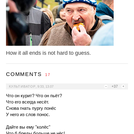
How it all ends is not hard to guess.
COMMENTS
17
–
+37
+
КУЛЬТИВАТОР
,
9:33, 13.07
Что он курит? Что он пьёт?
Что его всегда несёт.
Снова гнать пургу понёс
У него из слов понос.
Дайте вы ему "колёс"
Что б бреды больше не нёс!