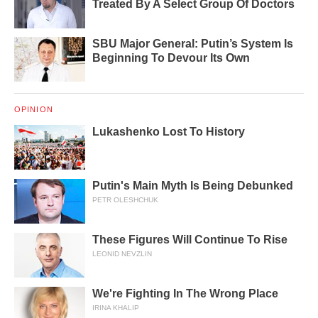
Treated By A Select Group Of Doctors
SBU Major General: Putin’s System Is
Beginning To Devour Its Own
OPINION
Lukashenko Lost To History
Putin's Main Myth Is Being Debunked
PETR OLESHCHUK
These Figures Will Continue To Rise
LEONID NEVZLIN
We're Fighting In The Wrong Place
IRINA KHALIP