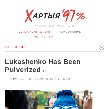
7 AUGUST 2026, FRIDAY, 12:31
SEND A NEWS REPORT
NEWS ARCHIVE
BE
RU
EN
CATEGORIES
POLITICS
SOCIETY
ECONOMICS
EVENTS
SPORT
Lukashenko Has Been
CULTURE
HISTORY
OPINION
INTERVIEW
Pulverized
17
TECHNOLOGY
HEALTH
CARS
LEISURE
KIRIL IVANOV
13.07.2025, 22:15
28,376
BLOCKAGE BYPASS AND SOLIDARITY
CORONAVIRUS
BELARUS IN NATO