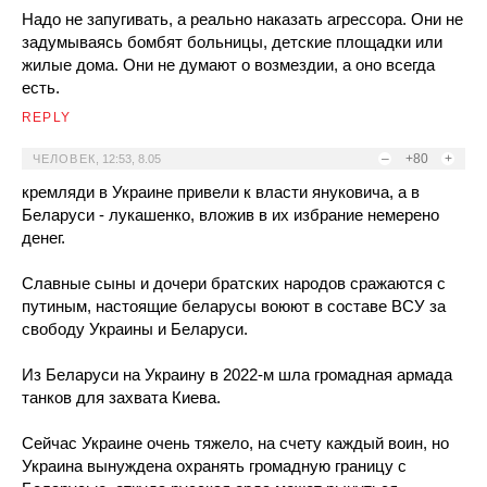
Надо не запугивать, а реально наказать агрессора. Они не
задумываясь бомбят больницы, детские площадки или
жилые дома. Они не думают о возмездии, а оно всегда
есть.
REPLY
–
+80
+
ЧЕЛОВЕК
,
12:53, 8.05
кремляди в Украине привели к власти януковича, а в
Беларуси - лукашенко, вложив в их избрание немерено
денег.
Славные сыны и дочери братских народов сражаются с
путиным, настоящие беларусы воюют в составе ВСУ за
свободу Украины и Беларуси.
Из Беларуси на Украину в 2022-м шла громадная армада
танков для захвата Киева.
Сейчас Украине очень тяжело, на счету каждый воин, но
Украина вынуждена охранять громадную границу с