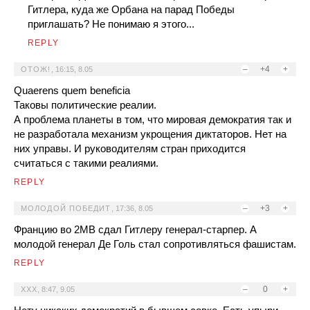
Гитлера, куда же Орбана на парад Победы
приглашать? Не понимаю я этого...
REPLY
–
+4
+
ОТОЖ!
,
16:15, 8.05
Quaerens quem beneficia
Таковы политические реалии.
А проблема планеты в том, что мировая демократия так и
не разработала механизм укрощения диктаторов. Нет на
них управы. И руководителям стран приходится
считаться с такими реалиями.
REPLY
–
+3
+
МОЛОДОЙ ПОБЕДИТ
,
17:36, 8.05
Францию во 2МВ сдал Гитлеру генерал-старпер. А
молодой генерал Де Голь стал сопротивляться фашистам.
REPLY
–
0
+
XXX
,
8:47, 9.05