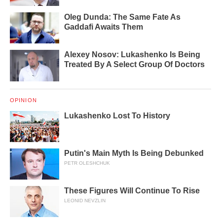
Oleg Dunda: The Same Fate As
Gaddafi Awaits Them
Alexey Nosov: Lukashenko Is Being
Treated By A Select Group Of Doctors
OPINION
Lukashenko Lost To History
Putin's Main Myth Is Being Debunked
PETR OLESHCHUK
These Figures Will Continue To Rise
LEONID NEVZLIN