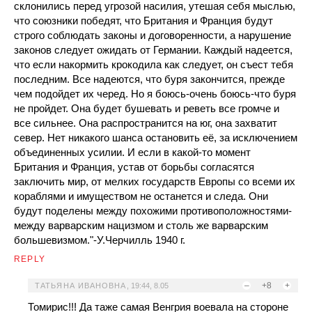
склонились перед угрозой насилия, утешая себя мыслью,
что союзники победят, что Британия и Франция будут
строго соблюдать законы и договоренности, а нарушение
законов следует ожидать от Германии. Каждый надеется,
что если накормить крокодила как следует, он съест тебя
последним. Все надеются, что буря закончится, прежде
чем подойдет их черед. Но я боюсь-очень боюсь-что буря
не пройдет. Она будет бушевать и реветь все громче и
все сильнее. Она распространится на юг, она захватит
север. Нет никакого шанса остановить её, за исключением
объединенных усилии. И если в какой-то момент
Британия и Франция, устав от борьбы согласятся
заключить мир, от мелких государств Европы со всеми их
кораблями и имуществом не останется и следа. Они
будут поделены между похожими противоположностями-
между варварским нацизмом и столь же варварским
большевизмом."-У.Черчилль 1940 г.
REPLY
–
+8
+
ТАТЬЯНА ИВАНОВНА
,
19:44, 8.05
Томирис!!! Да таже самая Венгрия воевала на стороне