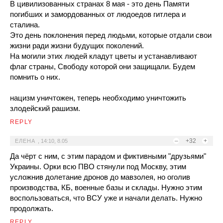
В цивилизованных странах 8 мая - это день Памяти
погибших и замордованных от людоедов гитлера и
сталина.
Это день поклонения перед людьми, которые отдали свои
жизни ради жизни будущих поколений.
На могили этих людей кладут цветы и устанавливают
флаг страны, Свободу которой они защищали. Будем
помнить о них.
нацизм уничтожен, теперь необходимо уничтожить
злодейский рашизм.
REPLY
–
+32
+
ЕЛЕНА
,
14:10, 8.05
Да чёрт с ним, с этим парадом и фиктивными "друзьями"
Украины. Орки всю ПВО стянули под Москву, этим
усложнив долетание дронов до мавзолея, но оголив
производства, КБ, военные базы и склады. Нужно этим
воспользоваться, что ВСУ уже и начали делать. Нужно
продолжать.
REPLY