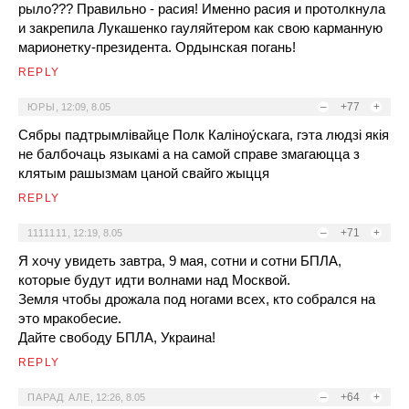
рыло??? Правильно - расия! Именно расия и протолкнула
и закрепила Лукашенко гауляйтером как свою карманную
марионетку-президента. Ордынская погань!
REPLY
–
+77
+
ЮРЫ
,
12:09, 8.05
Сябры падтрымлівайце Полк Каліноу́скага, гэта людзі якія
не балбочаць языкамі а на самой справе змагаюцца з
клятым рашызмам цаной свайго жыцця
REPLY
–
+71
+
1111111
,
12:19, 8.05
Я хочу увидеть завтра, 9 мая, сотни и сотни БПЛА,
которые будут идти волнами над Москвой.
Земля чтобы дрожала под ногами всех, кто собрался на
это мракобесие.
Дайте свободу БПЛА, Украина!
REPLY
–
+64
+
ПАРАД АЛЕ
,
12:26, 8.05