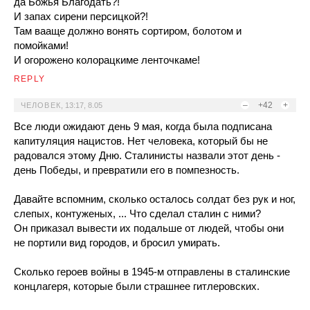
да Божья Благодать?!
И запах сирени персицкой?!
Там вааще должно вонять сортиром, болотом и
помойками!
И огорожено колорацкиме ленточкаме!
REPLY
–
+42
+
ЧЕЛОВЕК
,
13:17, 8.05
Все люди ожидают день 9 мая, когда была подписана
капитуляция нацистов. Нет человека, который бы не
радовался этому Дню. Сталинисты назвали этот день -
день Победы, и превратили его в помпезность.
Давайте вспомним, сколько осталось солдат без рук и ног,
слепых, контуженых, ... Что сделал сталин с ними?
Он приказал вывести их подальше от людей, чтобы они
не портили вид городов, и бросил умирать.
Сколько героев войны в 1945-м отправлены в сталинские
концлагеря, которые были страшнее гитлеровских.