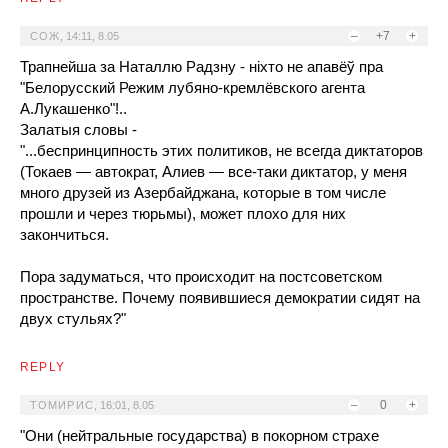
–
+7
+
СОЖ
,
14:11, 8.05
Трапнейша за Наталлю Радзну - ніхто не апавёў пра
"Белорусский Режим лубяно-кремлёвского агента
А.Лукашенко"!..
Залатыя словы -
"...беспринципность этих политиков, не всегда диктаторов
(Токаев — автократ, Алиев — все-таки диктатор, у меня
много друзей из Азербайджана, которые в том числе
прошли и через тюрьмы), может плохо для них
закончиться.
Пора задуматься, что происходит на постсоветском
пространстве. Почему появившиеся демократии сидят на
двух стульях?"
REPLY
–
0
+
ТОМИРИС
,
16:01, 8.05
"Они (нейтральные государства) в покорном страхе