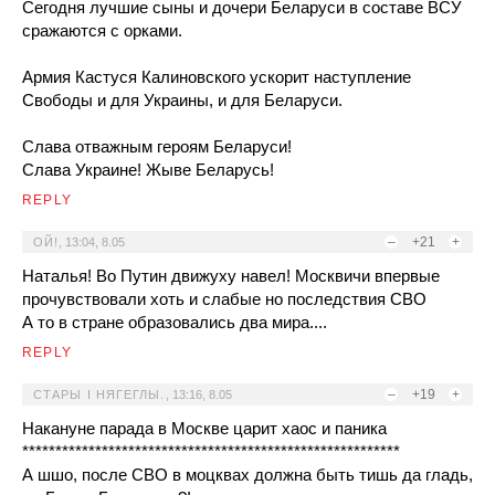
Сегодня лучшие сыны и дочери Беларуси в составе ВСУ
сражаются с орками.
Армия Кастуся Калиновского ускорит наступление
Свободы и для Украины, и для Беларуси.
Слава отважным героям Беларуси!
Слава Украине! Жыве Беларусь!
REPLY
–
+21
+
ОЙ!
,
13:04, 8.05
Наталья! Во Путин движуху навел! Москвичи впервые
прочувствовали хоть и слабые но последствия СВО
А то в стране образовались два мира....
REPLY
–
+19
+
СТАРЫ I НЯГЕГЛЫ.
,
13:16, 8.05
Накануне парада в Москве царит хаос и паника
*********************************************************
А шшо, после СВО в моцквах должна быть тишь да гладь,