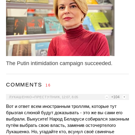
The Putin intimidation campaign succeeded.
COMMENTS
16
–
+104
+
ЛУКАШЕНКО=ПРЕСТУПНИК
,
12:07, 8.05
Вот и ответ всем иностранным троллям, которые тут
брызгая слюной будут доказывать - это же вы сами его
выбрали. Выкусите! Народ Беларуси собирался законным
путём выбрать свою власть, заменив осточертелого
Лукашенко. Но, угадайте кто, всунул своё свинячье