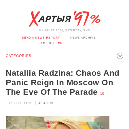
8 AUGUST 2026, SATURDAY, 5:45
SEND A NEWS REPORT
NEWS ARCHIVE
BE
RU
EN
CATEGORIES
POLITICS
SOCIETY
ECONOMICS
EVENTS
SPORT
Natallia Radzina: Chaos And
CULTURE
HISTORY
OPINION
INTERVIEW
Panic Reign In Moscow On
TECHNOLOGY
HEALTH
CARS
LEISURE
The Eve Of The Parade
16
BLOCKAGE BYPASS AND SOLIDARITY
CORONAVIRUS
8.05.2025, 11:58
43,428
BELARUS IN NATO