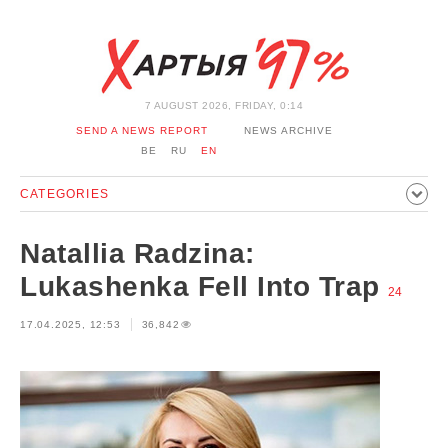
7 AUGUST 2026, FRIDAY, 0:14
SEND A NEWS REPORT
NEWS ARCHIVE
BE
RU
EN
CATEGORIES
POLITICS
SOCIETY
ECONOMICS
EVENTS
SPORT
Natallia Radzina:
CULTURE
HISTORY
OPINION
INTERVIEW
Lukashenka Fell Into Trap
24
TECHNOLOGY
HEALTH
CARS
LEISURE
17.04.2025, 12:53
36,842
BLOCKAGE BYPASS AND SOLIDARITY
CORONAVIRUS
BELARUS IN NATO