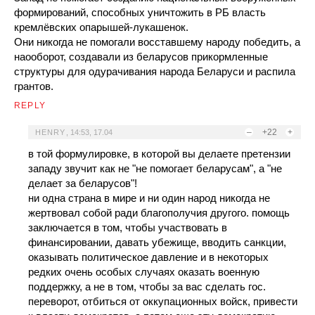
формирований, способных уничтожить в РБ власть
кремлёвских опарышей-лукашенок.
Они никогда не помогали восставшему народу победить, а
наооборот, создавали из беларусов прикормленные
структуры для одурачивания народа Беларуси и распила
грантов.
REPLY
–
+22
+
HENRY
,
14:53, 17.04
в той формулировке, в которой вы делаете претензии
западу звучит как не "не помогает беларусам", а "не
делает за беларусов"!
ни одна страна в мире и ни один народ никогда не
жертвовал собой ради благополучия другого. помощь
заключается в том, чтобы участвовать в
финансировании, давать убежище, вводить санкции,
оказывать политическое давление и в некоторых
редких очень особых случаях оказать военную
поддержку, а не в том, чтобы за вас сделать гос.
переворот, отбиться от оккупационных войск, привести