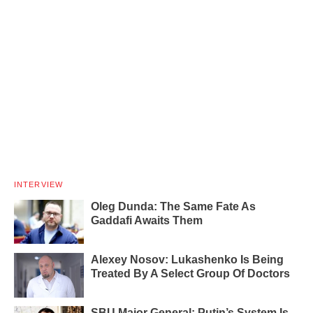
INTERVIEW
Oleg Dunda: The Same Fate As
Gaddafi Awaits Them
Alexey Nosov: Lukashenko Is Being
Treated By A Select Group Of Doctors
SBU Major General: Putin’s System Is