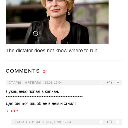
The dictator does not know where to run.
COMMENTS
24
–
+47
+
СТАРЫ I НЯГЕГЛЫ.
,
13:01, 17.04
Лукашенко попал в капкан.
*********************************************
Дал бы Бог, шшоб ён в нём и сгнил!
REPLY
–
+37
+
ТАТЬЯНА ИВАНОВНА
,
15:04, 17.04