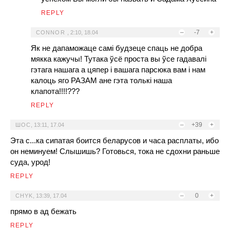
REPLY
–
-7
+
CONNOR
,
2:10, 18.04
Як не дапаможаце самі будзеце спаць не добра
мякка кажучы! Тутака ўсё проста вы ўсе гадавалі
гэтага нашага а цяпер і вашага парсюка вам і нам
калоць яго РАЗАМ ане гэта толькі наша
клапота!!!!???
REPLY
–
+39
+
ШОС
,
13:11, 17.04
Эта с...ка сипатая боится беларусов и часа расплаты, ибо
он неминуем! Слышишь? Готовься, тока не сдохни раньше
суда, урод!
REPLY
–
0
+
CHYK
,
13:39, 17.04
прямо в ад бежать
REPLY