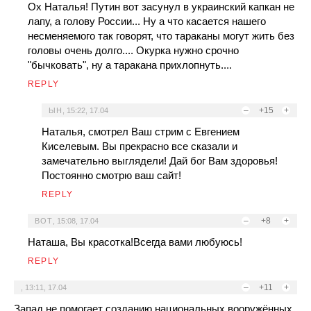
Ох Наталья! Путин вот засунул в украинский капкан не
лапу, а голову России... Ну а что касается нашего
несменяемого так говорят, что тараканы могут жить без
головы очень долго.... Окурка нужно срочно
"бычковать", ну а таракана прихлопнуть....
REPLY
–
+15
+
ЫН
,
15:22, 17.04
Наталья, смотрел Ваш стрим с Евгением
Киселевым. Вы прекрасно все сказали и
замечательно выглядели! Дай бог Вам здоровья!
Постоянно смотрю ваш сайт!
REPLY
–
+8
+
ВОТ
,
15:08, 17.04
Наташа, Вы красотка!Всегда вами любуюсь!
REPLY
–
+11
+
,
13:11, 17.04
Запад не помогает созданию национальных вооружённых