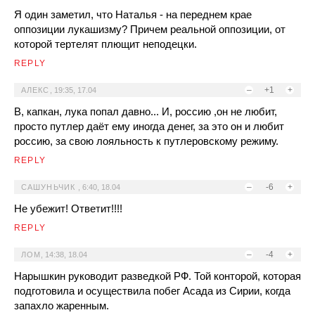
Я один заметил, что Наталья - на переднем крае
оппозиции лукашизму? Причем реальной оппозиции, от
которой тертелят плющит неподецки.
REPLY
–
+1
+
АЛЕКС
,
19:35, 17.04
В, капкан, лука попал давно... И, россию ,он не любит,
просто путлер даёт ему иногда денег, за это он и любит
россию, за свою лояльность к путлеровскому режиму.
REPLY
–
-6
+
САШУНЬЧИК
,
6:40, 18.04
Не убежит! Ответит!!!!
REPLY
–
-4
+
ЛОМ
,
14:38, 18.04
Нарышкин руководит разведкой РФ. Той конторой, которая
подготовила и осуществила побег Асада из Сирии, когда
запахло жаренным.