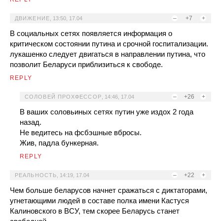
–
+7
+
ДВИЖЕНИЕ
,
13:50, 17.04
В социальных сетях появляется информация о
критическом состоянии путина и срочной госпитализации.
лукашенко следует двигаться в направлении путина, что
позволит Беларуси приблизиться к свободе.
REPLY
–
+26
+
СОЛОВЕЙ ПРОХФЕССОР
,
14:46, 17.04
В ваших соловьиных сетях путин уже издох 2 года
назад.
Не ведитесь на фсбэшные вбросы.
Жив, падла бункерная.
REPLY
–
+22
+
РЕАЛЬНОСТЬ
,
14:19, 17.04
Чем больше беларусов начнет сражаться с диктаторами,
угнетающими людей в составе полка имени Кастуся
Калиновского в ВСУ, тем скорее Беларусь станет