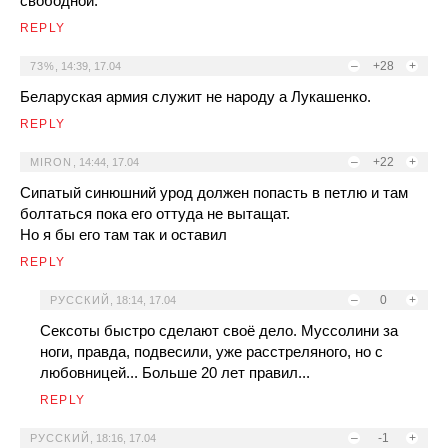
свободной.
REPLY
–
+28
+
73%
,
14:39, 17.04
Беларуская армия служит не народу а Лукашенко.
REPLY
–
+22
+
MIRON
,
14:44, 17.04
Сипатый синюшний урод должен попасть в петлю и там
болтаться пока его оттуда не вытащат.
Но я бы его там так и оставил
REPLY
–
0
+
РУССКИЙ
,
18:14, 17.04
Сексоты быстро сделают своё дело. Муссолини за
ноги, правда, подвесили, уже расстреляного, но с
любовницей... Больше 20 лет правил...
REPLY
–
-1
+
РУССКИЙ
,
18:16, 17.04