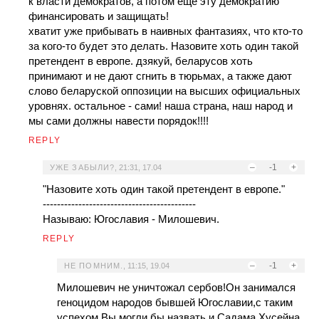
к власти демократов, а потом еще эту демократию
финансировать и защищать!
хватит уже прибывать в наивных фантазиях, что кто-то
за кого-то будет это делать. Назовите хоть один такой
претендент в европе. дзякуй, беларусов хоть
принимают и не дают сгнить в тюрьмах, а также дают
слово беларуской оппозиции на высших официальных
уровнях. остальное - сами! наша страна, наш народ и
мы сами должны навести порядок!!!!
REPLY
–
-1
+
УЖЕ ЗАБЫЛИ?
,
21:31, 17.04
"Назовите хоть один такой претендент в европе."
-------------------------------------------
Называю: Югославия - Милошевич.
REPLY
–
-1
+
НЕ ПОМНИМ.
,
11:15, 19.04
Милошевич не уничтожал сербов!Он занимался
геноцидом народов бывшей Югославии,с таким
успехом Вы могли бы назвать и Садама Хусейна