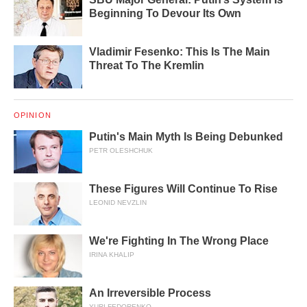
Beginning To Devour Its Own
Vladimir Fesenko: This Is The Main
Threat To The Kremlin
OPINION
Putin's Main Myth Is Being Debunked
PETR OLESHCHUK
These Figures Will Continue To Rise
LEONID NEVZLIN
We're Fighting In The Wrong Place
IRINA KHALIP
An Irreversible Process
YURI FEDORENKO