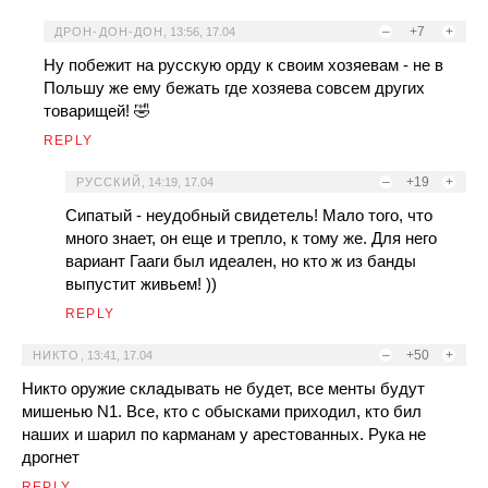
–
+7
+
ДРОН-ДОН-ДОН
,
13:56, 17.04
Ну побежит на русскую орду к своим хозяевам - не в
Польшу же ему бежать где хозяева совсем других
товарищей! 🤣
REPLY
–
+19
+
РУССКИЙ
,
14:19, 17.04
Сипатый - неудобный свидетель! Мало того, что
много знает, он еще и трепло, к тому же. Для него
вариант Гааги был идеален, но кто ж из банды
выпустит живьем! ))
REPLY
–
+50
+
НИКТО
,
13:41, 17.04
Никто оружие складывать не будет, все менты будут
мишенью N1. Все, кто с обысками приходил, кто бил
наших и шарил по карманам у арестованных. Рука не
дрогнет
REPLY