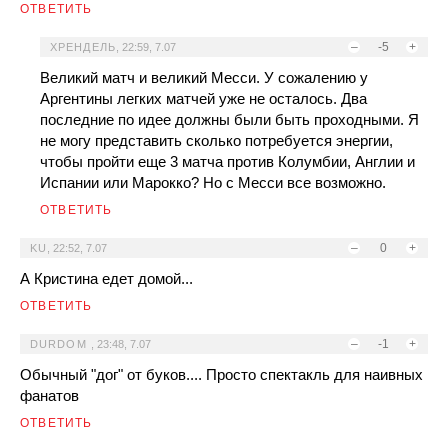
ОТВЕТИТЬ
–
-5
+
ХРЕНДЕЛЬ
,
22:59, 7.07
Великий матч и великий Месси. У сожалению у
Аргентины легких матчей уже не осталось. Два
последние по идее должны были быть проходными. Я
не могу представить сколько потребуется энергии,
чтобы пройти еще 3 матча против Колумбии, Англии и
Испании или Марокко? Но с Месси все возможно.
ОТВЕТИТЬ
–
0
+
KU
,
22:52, 7.07
А Кристина едет домой...
ОТВЕТИТЬ
–
-1
+
DURDOM
,
23:48, 7.07
Обычный "дог" от буков.... Просто спектакль для наивных
фанатов
ОТВЕТИТЬ