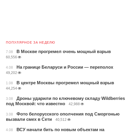
ПОПУЛЯРНОЕ ЗА НЕДЕЛЮ
В Москве прогремел очень мощный взрыв
7.08
60,556
На границе Беларуси и России — переполох
4.08
49,202
В центре Москвы прогремел мощный взрыв
1.08
44,254
Дроны ударили по ключевому складу Wildberries
3.08
под Москвой: что известно
42,988
Фото белорусского ополчения под Сморгонью
3.08
вызвали смех в Сети
40,512
ВСУ начали бить по новым объектам на
4.08