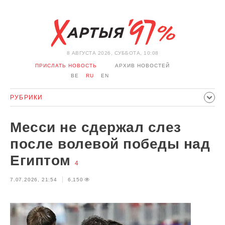
8 АВГУСТА 2026, СУББОТА, 10:08
ПРИСЛАТЬ НОВОСТЬ
АРХИВ НОВОСТЕЙ
BE
RU
EN
РУБРИКИ
ПОЛИТИКА
ОБЩЕСТВО
ЭКОНОМИКА
Месси не сдержал слез
ПРОИСШЕСТВИЯ
СПОРТ
КУЛЬТУРА
ИСТОРИЯ
после волевой победы над
МНЕНИЕ
ИНТЕРВЬЮ
ТЕХНОЛОГИИ
ЗДОРОВЬЕ
Египтом
4
АВТО
ОТДЫХ
ОБХОД БЛОКИРОВКИ И СОЛИДАРНОСТЬ
7.07.2026, 21:54
6,150
КОРОНАВИРУС
БЕЛАРУСЬ В НАТО