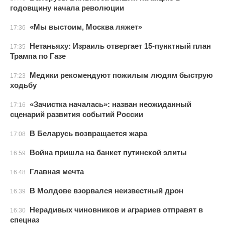
годовщину начала революции
«Мы выстоим, Москва ляжет»
17:36
Нетаньяху: Израиль отвергает 15-пунктный план
17:35
Трампа по Газе
Медики рекомендуют пожилым людям быструю
17:23
ходьбу
«Зачистка началась»: назван неожиданный
17:16
сценарий развития событий России
В Беларусь возвращается жара
17:08
Война пришла на банкет путинской элиты
16:59
Главная мечта
16:48
В Молдове взорвался неизвестный дрон
16:39
Нерадивых чиновников и аграриев отправят в
16:30
спецназ