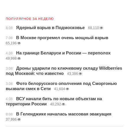
ПОПУЛЯРНОЕ ЗА НЕДЕЛЮ
Ядерный взрыв в Подмосковье
8.08
68,110
В Москве прогремел очень мощный взрыв
7.08
65,196
На границе Беларуси и России — переполох
4.08
49,998
Дроны ударили по ключевому складу Wildberries
3.08
под Москвой: что известно
43,386
Фото белорусского ополчения под Сморгонью
3.08
вызвали смех в Сети
41,604
ВСУ начали бить по новым объектам на
4.08
территории России
40,292
В Геленджике началась массовая эвакуация
8.08
37,996