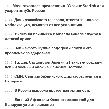
Маск отказался предоставить Украине Starlink для
1:00
ударов вглубь России
Дочь российского генерала, ответственного за
23:44
мобилизацию, помогает от нее уклоняться
19-летняя принцесса Изабелла начала службу в
23:22
датской армии
Новые фото Путина подогрели слухи о его
22:56
проблемах со здоровьем
Турция, Саудовская Аравия и Пакистан создадут
22:46
новый военный блок на Ближнем Востоке
СМИ: Сын зимбабвийского диктатора лечится в
22:45
Беларуси
В России выросла протестная активность
22:33
Евгений Афнагель: Окно возможностей для
22:28
Беларуси уже открывается