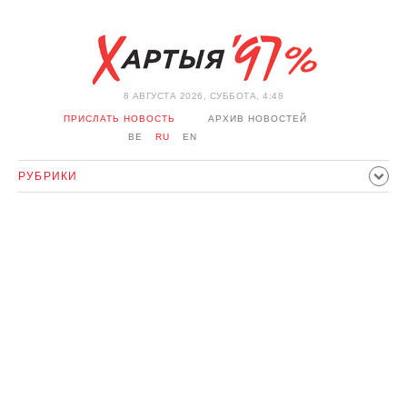
8 АВГУСТА 2026, СУББОТА, 4:48
ПРИСЛАТЬ НОВОСТЬ
АРХИВ НОВОСТЕЙ
BE
RU
EN
РУБРИКИ
ПОЛИТИКА
ОБЩЕСТВО
ЭКОНОМИКА
ПРОИСШЕСТВИЯ
СПОРТ
КУЛЬТУРА
ИСТОРИЯ
МНЕНИЕ
ИНТЕРВЬЮ
ТЕХНОЛОГИИ
ЗДОРОВЬЕ
АВТО
ОТДЫХ
ОБХОД БЛОКИРОВКИ И СОЛИДАРНОСТЬ
КОРОНАВИРУС
БЕЛАРУСЬ В НАТО