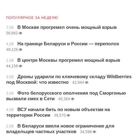
ПОПУЛЯРНОЕ ЗА НЕДЕЛЮ
В Москве прогремел очень мощный взрыв
7.08
56,662
На границе Беларуси и России — переполох
4.08
49,126
В центре Москвы прогремел мощный взрыв
1.08
44,158
Дроны ударили по ключевому складу Wildberries
3.08
под Москвой: что известно
42,944
Фото белорусского ополчения под Сморгонью
3.08
вызвали смех в Сети
40,364
ВСУ начали бить по новым объектам на
4.08
территории России
39,570
В Беларуси ввели новое ограничение для
2.08
владельцев частных участков
34,598