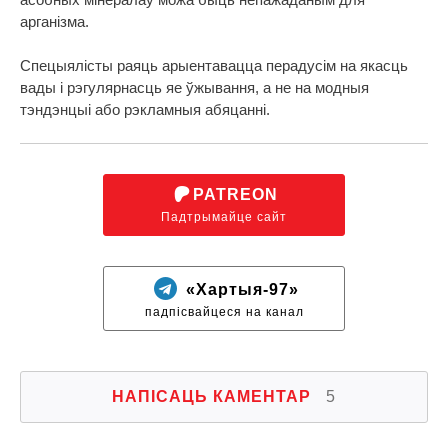
арганізма.
Спецыялісты раяць арыентавацца перадусім на якасць
вады і рэгулярнасць яе ўжывання, а не на модныя
тэндэнцыі або рэкламныя абяцанні.
PATREON
Падтрымайце сайт
«Хартыя-97»
падпісвайцеся на канал
НАПІСАЦЬ КАМЕНТАР
5