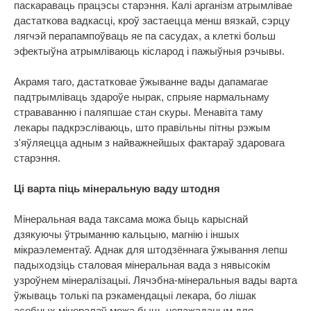
паскараваць працэсы старэння. Калі арганізм атрымлівае
дастаткова вадкасці, кроў застаецца менш вязкай, сэрцу
лягчэй перапампоўваць яе па сасудах, а клеткі больш
эфектыўна атрымліваюць кісларод і пажыўныя рэчывы.
Акрамя таго, дастатковае ўжыванне вады дапамагае
падтрымліваць здароўе нырак, спрыяе нармальнаму
страваванню і паляпшае стан скуры. Менавіта таму
лекары падкрэсліваюць, што правільны пітны рэжым
з'яўляецца адным з найважнейшых фактараў здаровага
старэння.
Ці варта піць мінеральную ваду штодня
Мінеральная вада таксама можа быць карыснай
дзякуючы ўтрыманню кальцыю, магнію і іншых
мікраэлементаў. Аднак для штодзённага ўжывання лепш
падыходзіць сталовая мінеральная вада з нявысокім
узроўнем мінералізацыі. Лячэбна-мінеральныя вады варта
ўжываць толькі па рэкамендацыі лекара, бо лішак
асобных мінералаў можа быць непажаданым для