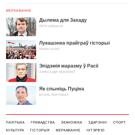
МЕРКАВАННЕ
Дылема для Захаду
ПЁТР АЛЕШЧУК
Лукашэнка прайграў гісторыі
ІРЫНА ХАЛІП
Эпідэмія маразму ў Расіі
АЛЯКСАНДР НЕВЗОРАЎ
Як спыніць Пуціна
ВІТАЛЬ ПОРТНІКАЎ
ПАЛІТЫКА
ГРАМАДСТВА
ЭКАНОМІКА
ЗДАРЭННI
СПОРТ
КУЛЬТУРА
ГІСТОРЫЯ
МЕРКАВАННЕ
ІНТЭРВ'Ю