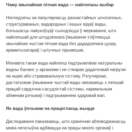
Чаму звычайная пітная вада — найлепшы выбар
Нягледзячы на папулярнасць разнастайных шчолачных,
структураваных, вадародных і іншых відаў вады,
большасць навукоўцаў сыходзіцца ў меркаванні, што
найлепшай для штодзённага ўжывання з'яўляецца
звычайная чыстая пітная вада без дададзенага цукру,
араматызатараў і штучных прымешак.
Менавіта такая вада найлепш падтрымлівае натуральны
вадны баланс у арганізме і не стварае дадатковай нагрузкі
на ныркі або стрававальную сістэму. Рэгулярнае,
дастатковае ўжыванне чыстай вады звязваюць з лепшай
працай сардэчна-сасудзістай сістэмы, нармальным
абменам рэчываў і падтрыманнем здаровай вагі.
Як вада ўплывае на працягласць жыцця
Даследаванні паказваюць, што хранічная абязводжанасць
можа негатыўна адбівацца на працы многіх органаў і