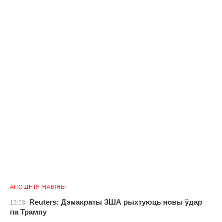
АПОШНІЯ НАВІНЫ
Reuters: Дэмакраты ЗША рыхтуюць новы ўдар
13:58
па Трампу