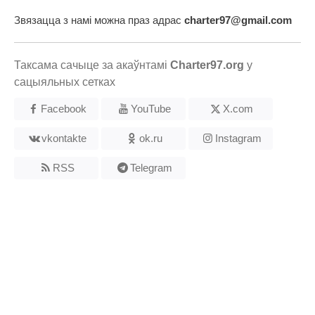
Звязацца з намі можна праз адрас
charter97@gmail.com
Таксама сачыце за акаўнтамі
Charter97.org
у
сацыяльных сетках
Facebook
YouTube
X.com
vkontakte
ok.ru
Instagram
RSS
Telegram