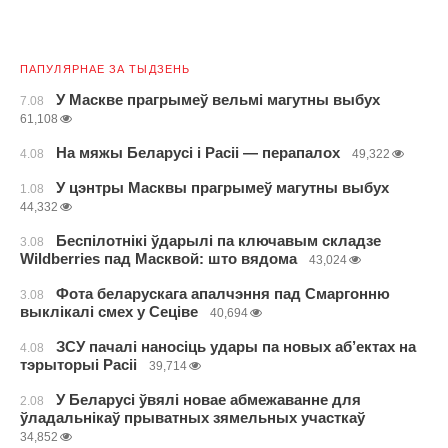
ПАПУЛЯРНАЕ ЗА ТЫДЗЕНЬ
У Маскве прагрымеў вельмі магутны выбух
7.08
61,108
На мяжы Беларусі і Расіі — перапалох
4.08
49,322
У цэнтры Масквы прагрымеў магутны выбух
1.08
44,332
Беспілотнікі ўдарылі па ключавым складзе
3.08
Wildberries пад Масквой: што вядома
43,024
Фота беларускага апалчэння пад Смаргонню
3.08
выклікалі смех у Сеціве
40,694
ЗСУ пачалі наносіць удары па новых аб’ектах на
4.08
тэрыторыі Расіі
39,714
У Беларусі ўвялі новае абмежаванне для
2.08
ўладальнікаў прыватных зямельных участкаў
34,852