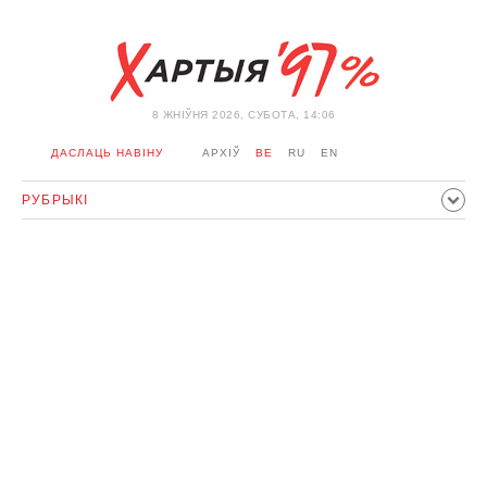
8 ЖНIЎНЯ 2026, СУБОТА, 14:06
ДАСЛАЦЬ НАВІНУ
АРХІЎ
BE
RU
EN
РУБРЫКІ
ПАЛІТЫКА
ГРАМАДСТВА
ЭКАНОМІКА
ЗДАРЭННI
СПОРТ
КУЛЬТУРА
ГІСТОРЫЯ
МЕРКАВАННЕ
ІНТЭРВ'Ю
ТЭХНАЛОГІІ
ЗДАРОЎЕ
АЎТА
АДПАЧЫНАК
АБЫХОД БЛАКІРОЎКІ І САЛІДАРНАСЦЬ
КАРОНАВІРУС
БЕЛАРУСЬ У NATO