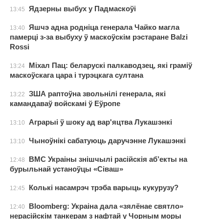
Ядзерны выбух у Падмаскоўі
13:45
Яшчэ адна родніца генерала Чайко магла
13:40
памерці з-за выбуху ў маскоўскім рэстаране Balzi
Rossi
Міхал Пац: беларускі палкаводзец, які граміў
13:24
маскоўскага цара і турэцкага султана
ЗША раптоўна звольнілі генерала, які
13:22
камандаваў войскамі ў Еўропе
Аграрыі ў шоку ад вар'яцтва Лукашэнкі
13:10
Чыноўнікі сабатуюць даручэнне Лукашэнкі
13:10
ВМС Украіны знішчылі расійскія аб’екты на
12:48
бурыльнай устаноўцы «Сіваш»
Колькі насамрэч трэба варыць кукурузу?
12:45
Bloomberg: Украіна дала «зялёнае святло»
12:40
нерасійскім танкерам з нафтай у Чорным моры