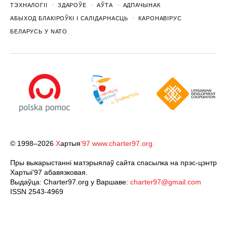
ТЭХНАЛОГІІ
ЗДАРОЎЕ
АЎТА
АДПАЧЫНАК
АБЫХОД БЛАКІРОЎКІ І САЛІДАРНАСЦЬ
КАРОНАВІРУС
БЕЛАРУСЬ У NATO
© 1998–2026
Х
артыя
’97
www.charter97.org
Пры выкарыстанні матэрыялаў сайта спасылка на прэс-цэнтр
Хартыi'97 абавязковая.
Выдаўца: Charter97.org у Варшаве:
charter97@gmail.com
ISSN 2543-4969