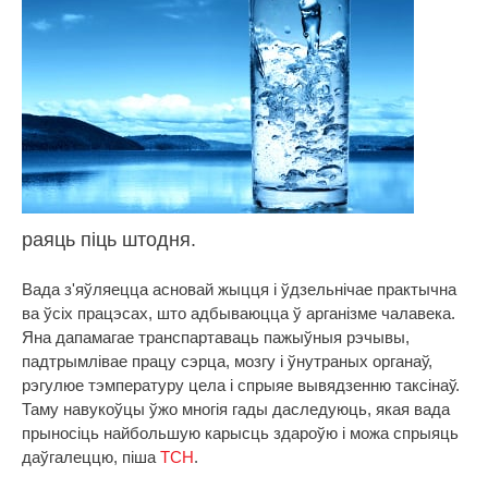
раяць піць штодня.
Вада з'яўляецца асновай жыцця і ўдзельнічае практычна
ва ўсіх працэсах, што адбываюцца ў арганізме чалавека.
Яна дапамагае транспартаваць пажыўныя рэчывы,
падтрымлівае працу сэрца, мозгу і ўнутраных органаў,
рэгулюе тэмпературу цела і спрыяе вывядзенню таксінаў.
Таму навукоўцы ўжо многія гады даследуюць, якая вада
прыносіць найбольшую карысць здароўю і можа спрыяць
даўгалеццю, піша
ТСН
.