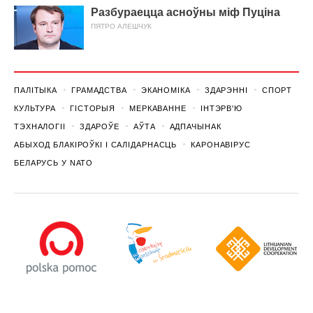
Разбураецца асноўны міф Пуціна
ПЯТРО АЛЕШЧУК
ПАЛІТЫКА
ГРАМАДСТВА
ЭКАНОМІКА
ЗДАРЭННI
СПОРТ
КУЛЬТУРА
ГІСТОРЫЯ
МЕРКАВАННЕ
ІНТЭРВ'Ю
ТЭХНАЛОГІІ
ЗДАРОЎЕ
АЎТА
АДПАЧЫНАК
АБЫХОД БЛАКІРОЎКІ І САЛІДАРНАСЦЬ
КАРОНАВІРУС
БЕЛАРУСЬ У NATO