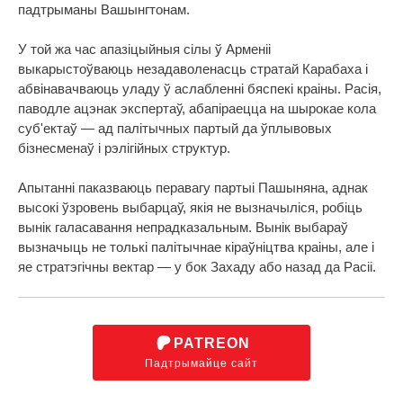
падтрыманы Вашынгтонам.
У той жа час апазіцыйныя сілы ў Арменіі
выкарыстоўваюць незадаволенасць стратай Карабаха і
абвінавачваюць уладу ў аслабленні бяспекі краіны. Расія,
паводле ацэнак экспертаў, абапіраецца на шырокае кола
суб'ектаў — ад палітычных партый да ўплывовых
бізнесменаў і рэлігійных структур.
Апытанні паказваюць перавагу партыі Пашыняна, аднак
высокі ўзровень выбарцаў, якія не вызначыліся, робіць
вынік галасавання непрадказальным. Вынік выбараў
вызначыць не толькі палітычнае кіраўніцтва краіны, але і
яе стратэгічны вектар — у бок Захаду або назад да Расіі.
PATREON
Падтрымайце сайт