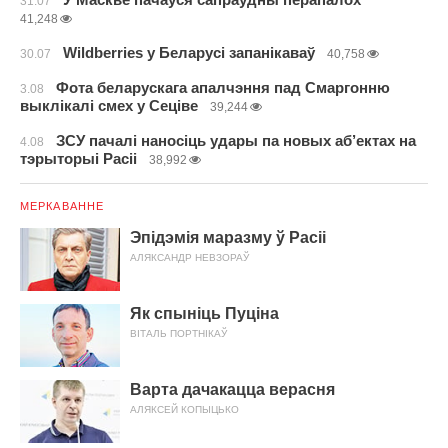
31.07
41,248
Wildberries у Беларусі запанікаваў
30.07
40,758
Фота беларускага апалчэння пад Смаргонню
3.08
выклікалі смех у Сеціве
39,244
ЗСУ пачалі наносіць удары па новых аб’ектах на
4.08
тэрыторыі Расіі
38,992
МЕРКАВАННЕ
Эпідэмія маразму ў Расіі
АЛЯКСАНДР НЕВЗОРАЎ
Як спыніць Пуціна
ВІТАЛЬ ПОРТНІКАЎ
Варта дачакацца верасня
АЛЯКСЕЙ КОПЫЦЬКО