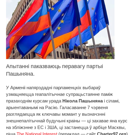
Апытанні паказваюць перавагу партыі
Пашыняна.
У Арменіі напярэдадні парламенцкіх выбараў
узмацняецца геапалітычнае супрацьстаянне паміж
празаходнім курсам урада
Нікола Пашыняна
і сіламі,
арыентаванымі на Расію. Галасаванне 7 чэрвеня
разглядаецца як ключавы момант у вызначэнні
знешнепалітычнай будучыні краіны — ці захавае яна курс
на збліжэнне з ЕС і ЗША, ці застанецца ў арбіце Масквы,
піша
The National Interest
(пераклад — сайт
Charter97.org
).