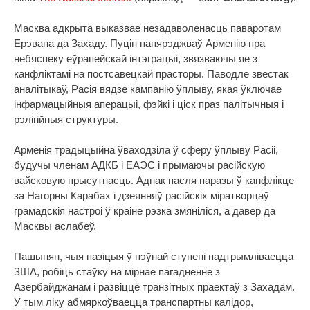
Масква адкрыта выказвае незадаволенасць паваротам
Ерэвана да Захаду. Пуцін папярэджваў Арменію пра
небяспеку еўрапейскай інтэграцыі, звязваючы яе з
канфліктамі на постсавецкай прасторы. Паводле звестак
аналітыкаў, Расія вядзе кампанію ўплыву, якая ўключае
інфармацыйныя аперацыі, фэйкі і ціск праз палітычныя і
рэлігійныя структуры.
Арменія традыцыйна ўваходзіла ў сферу ўплыву Расіі,
будучы членам АДКБ і ЕАЭС і прымаючы расійскую
вайсковую прысутнасць. Аднак пасля паразы ў канфлікце
за Нагорны Карабах і дзеянняў расійскіх міратворцаў
грамадскія настроі ў краіне рэзка змяніліся, а давер да
Масквы аслабеў.
Пашынян, чыя пазіцыя ў пэўнай ступені падтрымліваецца
ЗША, робіць стаўку на мірнае пагадненне з
Азербайджанам і развіццё транзітных праектаў з Захадам.
У тым ліку абмяркоўваецца транспартны калідор,