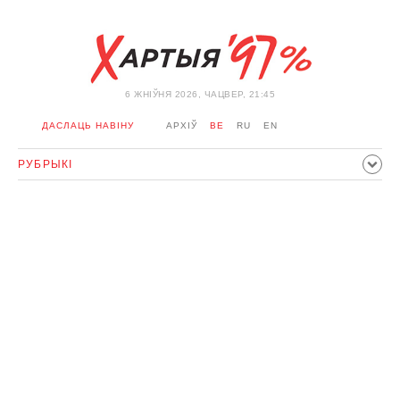
6 ЖНIЎНЯ 2026, ЧАЦВЕР, 21:45
ДАСЛАЦЬ НАВІНУ
АРХІЎ
BE
RU
EN
РУБРЫКІ
ПАЛІТЫКА
ГРАМАДСТВА
ЭКАНОМІКА
ЗДАРЭННI
СПОРТ
КУЛЬТУРА
ГІСТОРЫЯ
МЕРКАВАННЕ
ІНТЭРВ'Ю
ТЭХНАЛОГІІ
ЗДАРОЎЕ
АЎТА
АДПАЧЫНАК
АБЫХОД БЛАКІРОЎКІ І САЛІДАРНАСЦЬ
КАРОНАВІРУС
БЕЛАРУСЬ У NATO