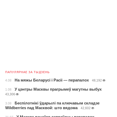
ПАПУЛЯРНАЕ ЗА ТЫДЗЕНЬ
На мяжы Беларусі і Расіі — перапалох
4.08
48,192
У цэнтры Масквы прагрымеў магутны выбух
1.08
43,306
Беспілотнікі ўдарылі па ключавым складзе
3.08
Wildberries пад Масквой: што вядома
42,602
У Маскве пачаўся сапраўдны перапалох