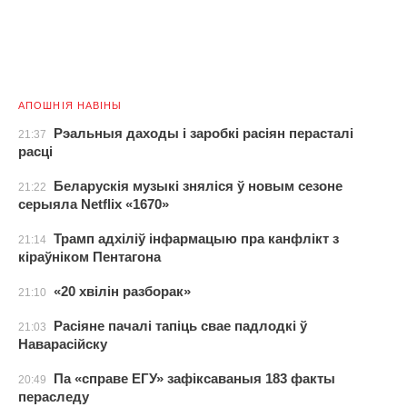
АПОШНІЯ НАВІНЫ
Рэальныя даходы і заробкі расіян перасталі
21:37
расці
Беларускія музыкі зняліся ў новым сезоне
21:22
серыяла Netflix «1670»
Трамп адхіліў інфармацыю пра канфлікт з
21:14
кіраўніком Пентагона
«20 хвілін разборак»
21:10
Расіяне пачалі тапіць свае падлодкі ў
21:03
Наварасійску
Па «справе ЕГУ» зафіксаваныя 183 факты
20:49
пераследу