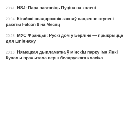
NSJ: Пара паставіць Пуціна на калені
20:41
Кітайскі спадарожнік засняў падзенне ступені
20:34
ракеты Falcon 9 на Месяц
МУС Францыі: Рускі дом у Берліне — прыкрыццё
20:28
для шпіянажу
Нямецкая дыпламатка ў мінскім парку імя Янкі
20:16
Купалы прачытала верш беларускага класіка