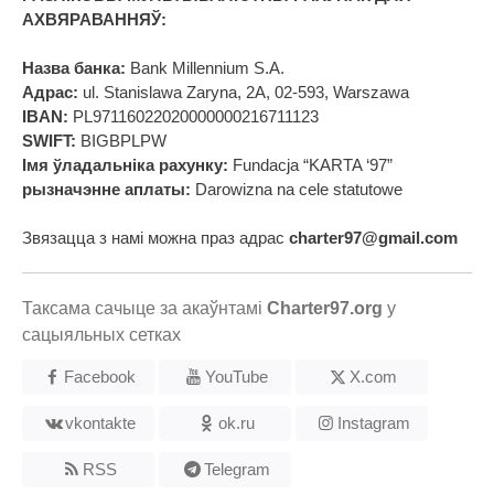
АХВЯРАВАННЯЎ:
Назва банка:
Bank Millennium S.A.
Адрас:
ul. Stanislawa Zaryna, 2A, 02-593, Warszawa
IBAN:
PL97116022020000000216711123
SWIFT:
BIGBPLPW
Імя ўладальніка рахунку:
Fundacja “KARTA ‘97”
рызначэнне аплаты:
Darowizna na cele statutowe
Звязацца з намі можна праз адрас
charter97@gmail.com
Таксама сачыце за акаўнтамі
Charter97.org
у
сацыяльных сетках
Facebook
YouTube
X.com
vkontakte
ok.ru
Instagram
RSS
Telegram