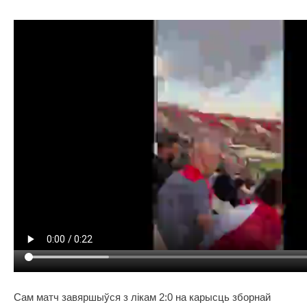
Сам матч завяршыўся з лікам 2:0 на карысць зборнай