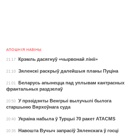
АПОШНІЯ НАВІНЫ
Крэмль дасягнуў «чырвонай лініі»
21:17
Зяленскі раскрыў далейшыя планы Пуціна
21:10
Беларусь апынецца пад уплывам кантрасных
21:01
франтальных раздзелаў
У прэзідэнты Венгрыі вылучылі былога
20:50
старшыню Вярхоўнага суда
Украіна набыла ў Турцыі 70 ракет ATACMS
20:40
Навошта Вучыч запрасіў Зяленскага ў госці
20:35