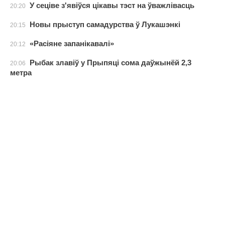
У сеціве з'явіўся цікавы тэст на ўважлівасць
20:20
Новы прыступ самадурства ў Лукашэнкі
20:15
«Расіяне запанікавалі»
20:12
Рыбак злавіў у Прыпяці сома даўжынёй 2,3
20:06
метра