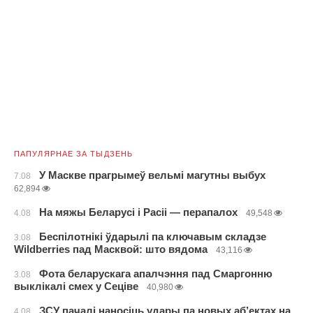
ПАПУЛЯРНАЕ ЗА ТЫДЗЕНЬ
У Маскве прагрымеў вельмі магутны выбух
7.08
62,894
На мяжы Беларусі і Расіі — перапалох
4.08
49,548
Беспілотнікі ўдарылі па ключавым складзе
3.08
Wildberries пад Масквой: што вядома
43,116
Фота беларускага апалчэння пад Смаргонню
3.08
выклікалі смех у Сеціве
40,980
ЗСУ пачалі наносіць удары па новых аб’ектах на
4.08