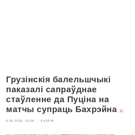
Грузінскія балельшчыкі
паказалі сапраўднае
стаўленне да Пуціна на
матчы супраць Бахрэйна
11
6.06.2026, 10:36
9,836