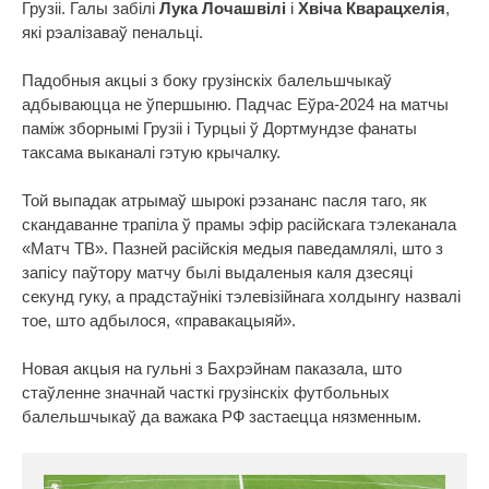
Грузіі. Галы забілі
Лука Лочашвілі
і
Хвіча Кварацхелія
,
які рэалізаваў пенальці.
Падобныя акцыі з боку грузінскіх балельшчыкаў
адбываюцца не ўпершыню. Падчас Еўра-2024 на матчы
паміж зборнымі Грузіі і Турцыі ў Дортмундзе фанаты
таксама выканалі гэтую крычалку.
Той выпадак атрымаў шырокі рэзананс пасля таго, як
скандаванне трапіла ў прамы эфір расійскага тэлеканала
«Матч ТВ». Пазней расійскія медыя паведамлялі, што з
запісу паўтору матчу былі выдаленыя каля дзесяці
секунд гуку, а прадстаўнікі тэлевізійнага холдынгу назвалі
тое, што адбылося, «правакацыяй».
Новая акцыя на гульні з Бахрэйнам паказала, што
стаўленне значнай часткі грузінскіх футбольных
балельшчыкаў да важака РФ застаецца нязменным.