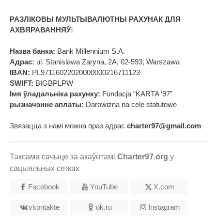
РАЗЛІКОВЫ МУЛЬТЫВАЛЮТНЫ РАХУНАК ДЛЯ
АХВЯРАВАННЯЎ:
Назва банка:
Bank Millennium S.A.
Адрас:
ul. Stanislawa Zaryna, 2A, 02-593, Warszawa
IBAN:
PL97116022020000000216711123
SWIFT:
BIGBPLPW
Імя ўладальніка рахунку:
Fundacja “KARTA ‘97”
рызначэнне аплаты:
Darowizna na cele statutowe
Звязацца з намі можна праз адрас
charter97@gmail.com
Таксама сачыце за акаўнтамі
Charter97.org
у
сацыяльных сетках
Facebook
YouTube
X.com
vkontakte
ok.ru
Instagram