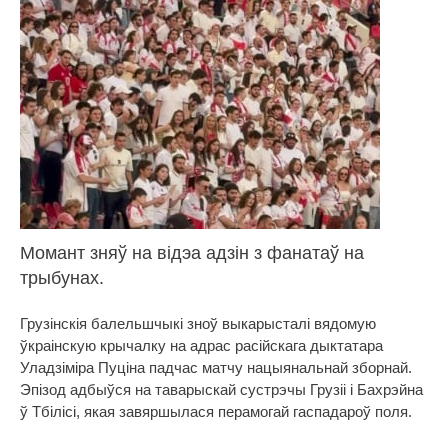
Момант зняў на відэа адзін з фанатаў на
трыбунах.
Грузінскія балельшчыкі зноў выкарысталі вядомую
ўкраінскую крычалку на адрас расійскага дыктатара
Уладзіміра Пуціна падчас матчу нацыянальнай зборнай.
Эпізод адбыўся на таварыскай сустрэчы Грузіі і Бахрэйна
ў Тбілісі, якая завяршылася перамогай гаспадароў поля.