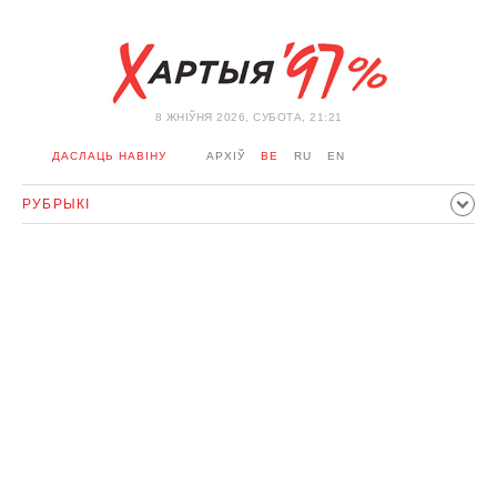
8 ЖНIЎНЯ 2026, СУБОТА, 21:21
ДАСЛАЦЬ НАВІНУ
АРХІЎ
BE
RU
EN
РУБРЫКІ
ПАЛІТЫКА
ГРАМАДСТВА
ЭКАНОМІКА
ЗДАРЭННI
СПОРТ
КУЛЬТУРА
ГІСТОРЫЯ
МЕРКАВАННЕ
ІНТЭРВ'Ю
ТЭХНАЛОГІІ
ЗДАРОЎЕ
АЎТА
АДПАЧЫНАК
АБЫХОД БЛАКІРОЎКІ І САЛІДАРНАСЦЬ
КАРОНАВІРУС
БЕЛАРУСЬ У NATO