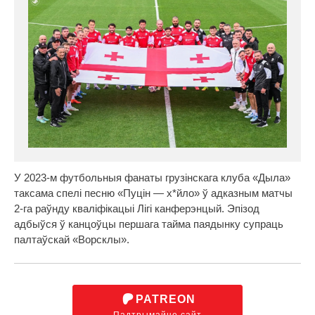
У 2023-м футбольныя фанаты грузінскага клуба «Дыла»
таксама спелі песню «Пуцін — х*йло» ў адказным матчы
2-га раўнду кваліфікацыі Лігі канферэнцый. Эпізод
адбыўся ў канцоўцы першага тайма паядынку супраць
палтаўскай «Ворсклы».
PATREON
Падтрымайце сайт