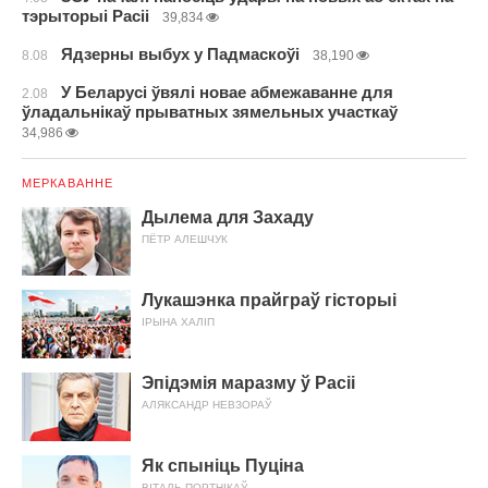
тэрыторыі Расіі
39,834
Ядзерны выбух у Падмаскоўі
8.08
38,190
У Беларусі ўвялі новае абмежаванне для
2.08
ўладальнікаў прыватных зямельных участкаў
34,986
МЕРКАВАННЕ
Дылема для Захаду
ПЁТР АЛЕШЧУК
Лукашэнка прайграў гісторыі
ІРЫНА ХАЛІП
Эпідэмія маразму ў Расіі
АЛЯКСАНДР НЕВЗОРАЎ
Як спыніць Пуціна
ВІТАЛЬ ПОРТНІКАЎ