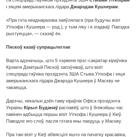
і зяцем амерыканскага лідара
Джарэдам Кушнерам
.
«Пра гэта неаднаразова заяўлялася (пра будучы візіт
Уіткофа і Кушнера — рэд.), у тым ліку і я згадваў. Паездка
рыхтуецца», — сказаў ён.
Пяскоў казаў супрацьлеглае
Варта адзначыць, што 5 чэрвеня прэс-сакратар кіраўніка
Крэмля Дзмітрый Пяскоў запэўніваў, што візіт
спецпрадстаўніка прэзідэнта ЗША Стыва Уіткофа і зяця
амерыканскага лідара Джарэда Кушнера ў Маскву не
чакаецца.
Дарэчы, некалькі дзён таму кіраўнік Офіса прэзідэнта
Украіны
Кірыл Буданаў
распавёў, што ў бліжэйшы час
павінен адбыцца першы візіт Уіткофа і Кушнера ў Кіеў.
Паводле яго слоў, пасля гэтага яны паедуць у Маскву.
Пра такі візіт у Кіеў абвясцілі яшчэ на пачатку красавіка,