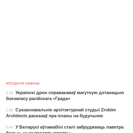
АПОШНІЯ НАВІНЫ
Украінскі дрон справакаваў магутную дэтанацыю
2:16
боезапасу расійскага «Града»
Суазаснавальнік архітэктурнай студыі Zrobim
1:06
Architects расказаў пра планы на будучыню
У Беларусі аўтамабілі сталі забруджваць паветра
0:44
больш, чым прадпрыемствы