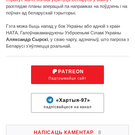
разглядае планы аперацый па напрамках на поўдзень і на
поўнач ад беларускай тэрыторыі.
Гэта можа быць напад у бок Украіны або адной з краін
НАТА. Галоўнакамандуючы Узброенымі Сіламі Украіны
Аляксандр Сырскі
, у сваю чаргу, адзначыў, што пагроза з
Беларусі з'яўляецца рэальнай.
PATREON
Падтрымайце сайт
«Хартыя-97»
падпісвайцеся на канал
НАПІСАЦЬ КАМЕНТАР
8