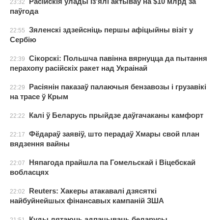
Расійскія ўлады із’ялі актываў на $10 млрд за
23:32
паўгода
Зяленскі здзейсніць першы афіцыйны візіт у
22:55
Сербію
Сікорскі: Польшча павінна вярнуцца да пытання
22:39
перахопу расійскіх ракет над Украінай
Расіянін паказаў палаючыя бензавозы і грузавікі
22:29
на трасе ў Крым
Калі ў Беларусь прыйдзе даўгачаканы камфорт
22:22
Фёдараў заявіў, што перадаў Хмары свой план
22:17
вядзення вайны
Няпагода прайшла па Гомельскай і Віцебскай
22:07
вобласцях
Reuters: Хакеры атакавалі дзясяткі
22:02
найбуйнейшых фінансавых кампаній ЗША
Куды лятаюць адпачываць беларусы