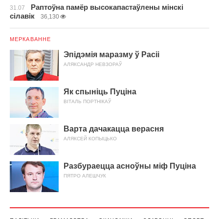
Раптоўна памёр высокапастаўлены мінскі
31.07
сілавік
36,130
МЕРКАВАННЕ
Эпідэмія маразму ў Расіі
АЛЯКСАНДР НЕВЗОРАЎ
Як спыніць Пуціна
ВІТАЛЬ ПОРТНІКАЎ
Варта дачакацца верасня
АЛЯКСЕЙ КОПЫЦЬКО
Разбураецца асноўны міф Пуціна
ПЯТРО АЛЕШЧУК