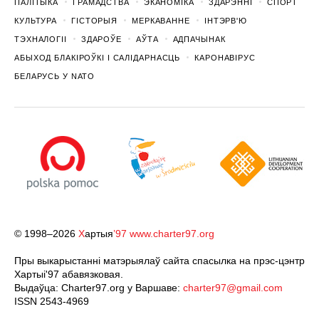
ПАЛІТЫКА
ГРАМАДСТВА
ЭКАНОМІКА
ЗДАРЭННI
СПОРТ
КУЛЬТУРА
ГІСТОРЫЯ
МЕРКАВАННЕ
ІНТЭРВ'Ю
ТЭХНАЛОГІІ
ЗДАРОЎЕ
АЎТА
АДПАЧЫНАК
АБЫХОД БЛАКІРОЎКІ І САЛІДАРНАСЦЬ
КАРОНАВІРУС
БЕЛАРУСЬ У NATO
© 1998–2026
Х
артыя
’97
www.charter97.org
Пры выкарыстанні матэрыялаў сайта спасылка на прэс-цэнтр
Хартыi'97 абавязковая.
Выдаўца: Charter97.org у Варшаве:
charter97@gmail.com
ISSN 2543-4969