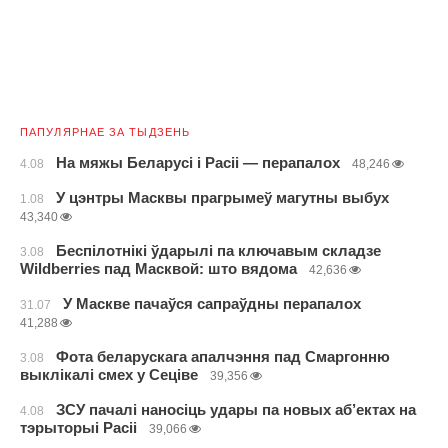
ПАПУЛЯРНАЕ ЗА ТЫДЗЕНЬ
На мяжы Беларусі і Расіі — перапалох
4.08
48,246
У цэнтры Масквы прагрымеў магутны выбух
1.08
43,340
Беспілотнікі ўдарылі па ключавым складзе
3.08
Wildberries пад Масквой: што вядома
42,636
У Маскве пачаўся сапраўдны перапалох
31.07
41,288
Фота беларускага апалчэння пад Смаргонню
3.08
выклікалі смех у Сеціве
39,356
ЗСУ пачалі наносіць удары па новых аб’ектах на
4.08
тэрыторыі Расіі
39,066