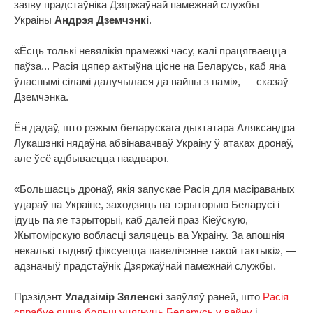
заяву прадстаўніка Дзяржаўнай памежнай службы
Украіны
Андрэя Дземчэнкі
.
«Ёсць толькі невялікія прамежкі часу, калі працягваецца
паўза... Расія цяпер актыўна цісне на Беларусь, каб яна
ўласнымі сіламі далучылася да вайны з намі», — сказаў
Дземчэнка.
Ён дадаў, што рэжым беларускага дыктатара Аляксандра
Лукашэнкі нядаўна абвінавачваў Украіну ў атаках дронаў,
але ўсё адбываецца наадварот.
«Большасць дронаў, якія запускае Расія для масіраваных
удараў па Украіне, заходзяць на тэрыторыю Беларусі і
ідуць па яе тэрыторыі, каб далей праз Кіеўскую,
Жытомірскую вобласці заляцець ва Украіну. За апошнія
некалькі тыдняў фіксуецца павелічэнне такой тактыкі», —
адзначыў прадстаўнік Дзяржаўнай памежнай службы.
Прэзідэнт
Уладзімір Зяленскі
заяўляў раней, што
Расія
спрабуе яшчэ больш уцягнуць Беларусь у вайну
і