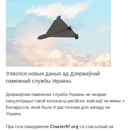
З'явіліся новыя даныя ад Дзяржаўнай
памежнай службы Украіны.
Дзяржаўная памежная служба Украіны не назірае
канцэнтрацыі такой колькасці расійскіх войскаў на мяжы з
Беларуссю, якой было б дастаткова для нападу на
Украіну.
Пра гэта паведамляе
Charter97.org
са спасылкай на