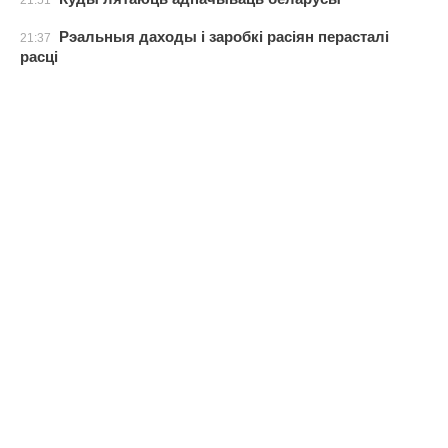
21:51
Рэальныя даходы і заробкі расіян перасталі
21:37
расці