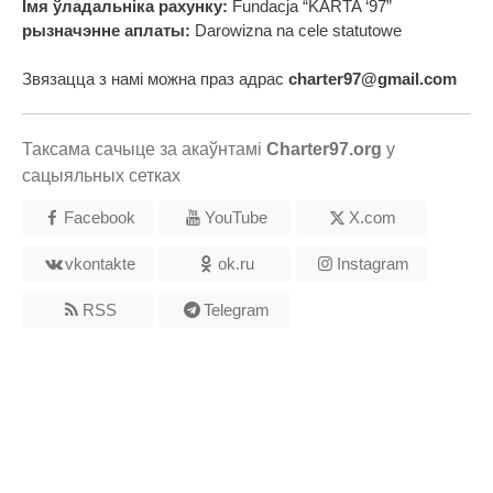
Імя ўладальніка рахунку:
Fundacja “KARTA ‘97”
рызначэнне аплаты:
Darowizna na cele statutowe
Звязацца з намі можна праз адрас
charter97@gmail.com
Таксама сачыце за акаўнтамі
Charter97.org
у
сацыяльных сетках
Facebook
YouTube
X.com
vkontakte
ok.ru
Instagram
RSS
Telegram