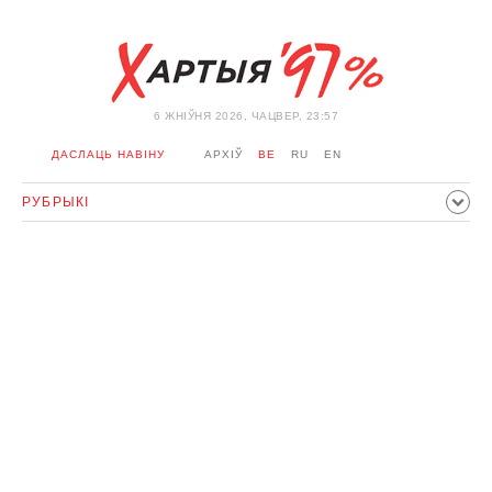
6 ЖНIЎНЯ 2026, ЧАЦВЕР, 23:57
ДАСЛАЦЬ НАВІНУ
АРХІЎ
BE
RU
EN
РУБРЫКІ
ПАЛІТЫКА
ГРАМАДСТВА
ЭКАНОМІКА
ЗДАРЭННI
СПОРТ
КУЛЬТУРА
ГІСТОРЫЯ
МЕРКАВАННЕ
ІНТЭРВ'Ю
ТЭХНАЛОГІІ
ЗДАРОЎЕ
АЎТА
АДПАЧЫНАК
АБЫХОД БЛАКІРОЎКІ І САЛІДАРНАСЦЬ
КАРОНАВІРУС
БЕЛАРУСЬ У NATO