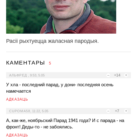
Расіі рыхтуецца жаласная пародыя.
КАМЕНТАРЫ
5
–
+14
+
АЛЬФРЕД
,
9:53, 5.05
У хла - последний парад, у дони- последняя осень
намечается
АДКАЗАЦЬ
–
+7
+
CUPOMA58
,
11:22, 5.05
А, как-же, ноябрьский Парад 1941 года? И с парада - на
фронт! Деды-то - не забоялись.
АДКАЗАЦЬ