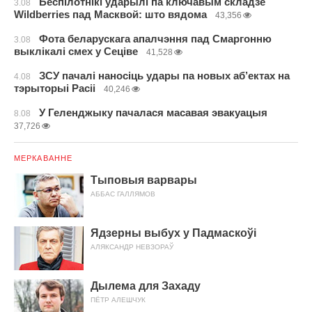
Беспілотнікі ўдарылі па ключавым складзе
3.08
Wildberries пад Масквой: што вядома
43,356
Фота беларускага апалчэння пад Смаргонню
3.08
выклікалі смех у Сеціве
41,528
ЗСУ пачалі наносіць удары па новых аб’ектах на
4.08
тэрыторыі Расіі
40,246
У Геленджыку пачалася масавая эвакуацыя
8.08
37,726
МЕРКАВАННЕ
Тыповыя варвары
АББАС ГАЛЛЯМОВ
Ядзерны выбух у Падмаскоўі
АЛЯКСАНДР НЕВЗОРАЎ
Дылема для Захаду
ПЁТР АЛЕШЧУК