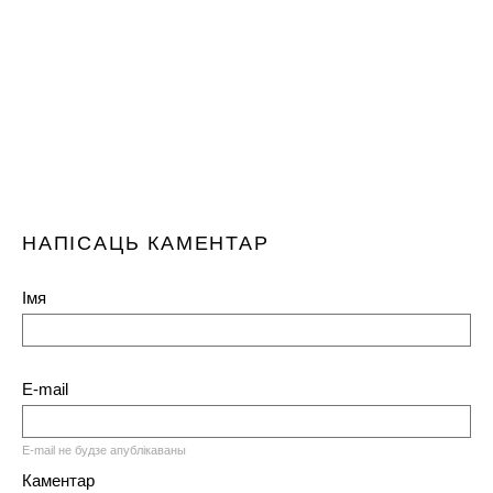
НАПІСАЦЬ КАМЕНТАР
Імя
E-mail
E-mail не будзе апублікаваны
Каментар