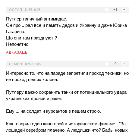
–
+1
+
ОСТАП
,
11:55, 6.05
Путлер типичный антимидас.
Он про .. рал все и память дедов и Украину и даже Юрика
Гагарина.
Шо они там празднуют ?
Непонятно
АДКАЗАЦЬ
–
0
+
СЕМЕН
,
16:50, 7.05
Интересно то, что на параде запретили проход техники, но
не проход пеших колонн.
Путлеру важно сохранить танки от потенциального удара
украинских дронов и ракет.
Ему ... на солдат и курсантов в пешем строю.
Как говорил один киногерой в историческом фильме - "За
лошадей серебром плачено. А людишки что? Бабы новых