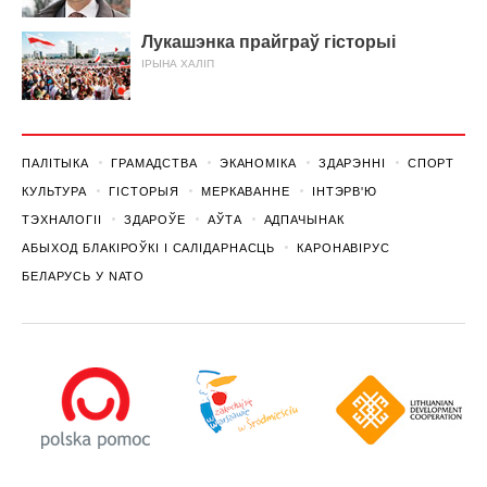
Лукашэнка прайграў гісторыі
ІРЫНА ХАЛІП
ПАЛІТЫКА
ГРАМАДСТВА
ЭКАНОМІКА
ЗДАРЭННI
СПОРТ
КУЛЬТУРА
ГІСТОРЫЯ
МЕРКАВАННЕ
ІНТЭРВ'Ю
ТЭХНАЛОГІІ
ЗДАРОЎЕ
АЎТА
АДПАЧЫНАК
АБЫХОД БЛАКІРОЎКІ І САЛІДАРНАСЦЬ
КАРОНАВІРУС
БЕЛАРУСЬ У NATO