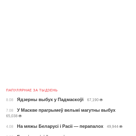
ПАПУЛЯРНАЕ ЗА ТЫДЗЕНЬ
Ядзерны выбух у Падмаскоўі
8.08
67,190
У Маскве прагрымеў вельмі магутны выбух
7.08
65,038
На мяжы Беларусі і Расіі — перапалох
4.08
49,944