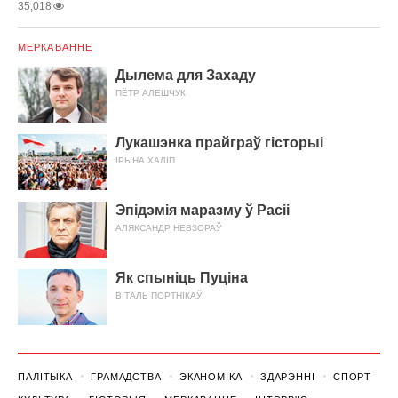
35,018
МЕРКАВАННЕ
Дылема для Захаду
ПЁТР АЛЕШЧУК
Лукашэнка прайграў гісторыі
ІРЫНА ХАЛІП
Эпідэмія маразму ў Расіі
АЛЯКСАНДР НЕВЗОРАЎ
Як спыніць Пуціна
ВІТАЛЬ ПОРТНІКАЎ
ПАЛІТЫКА
ГРАМАДСТВА
ЭКАНОМІКА
ЗДАРЭННI
СПОРТ