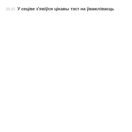
У сеціве з'явіўся цікавы тэст на ўважлівасць
20:20