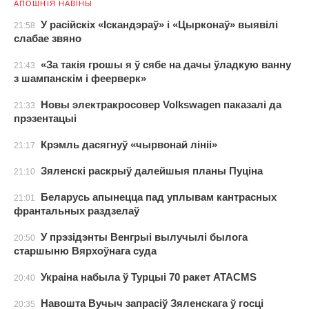
АПОШНІЯ НАВІНЫ
У расійскіх «Іскандэраў» і «Цырконаў» выявілі
21:58
слабае звяно
«За такія грошы я ў сябе на дачы ўладкую ванну
21:43
з шампанскім і феерверк»
Новы электракросовер Volkswagen паказалі да
21:33
прэзентацыі
Крэмль дасягнуў «чырвонай лініі»
21:17
Зяленскі раскрыў далейшыя планы Пуціна
21:10
Беларусь апынецца пад уплывам кантрасных
21:01
франтальных раздзелаў
У прэзідэнты Венгрыі вылучылі былога
20:50
старшыню Вярхоўнага суда
Украіна набыла ў Турцыі 70 ракет ATACMS
20:40
Навошта Вучыч запрасіў Зяленскага ў госці
20:35