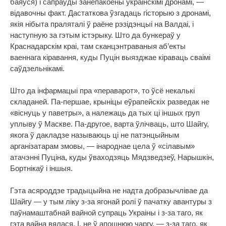
баяўся) і сапраўды занепакоены ўкраінскімі дронамі, —
відавочны факт. Дастаткова ўзгадаць гісторыю з дронамі,
якія нібыта праляталі ў раёне рэзідэнцыі на Валдаі, і
наступную за гэтым істэрыку. Што да бункераў у
Краснадарскім краі, там сканцэнтраваныя аб’екты
ваеннага кіравання, куды Пуцін выязджае кіраваць сваімі
саўдзельнікамі.
Што да інфармацыі пра «пераварот», то ўсё некалькі
складаней. Па-першае, крыніцы еўрапейскіх разведак не
«віснуць у паветры», а належаць да тых ці іншых груп
уплыву ў Маскве. Па-другое, варта ўлічваць, што Шайгу,
якога ў дакладзе называюць ці не патэнцыйным
арганізатарам змовы, — інароднае цела ў «сілавым»
атачэнні Пуціна, куды ўваходзяць Мядзведзеў, Нарышкін,
Бортнікаў і іншыя.
Гэта асяроддзе традыцыйна не надта добразычлівае да
Шайгу — у тым ліку з-за ягонай ролі ў пачатку авантуры з
паўнамаштабнай вайной супраць Украіны і з-за таго, як
гэта вайна вялася. І, не ў апошнюю чаргу, — з-за таго, як