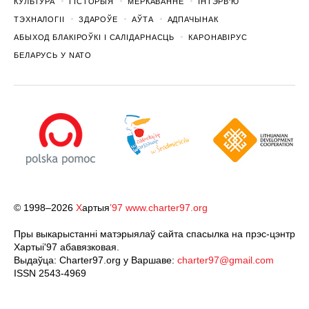
КУЛЬТУРА
ГІСТОРЫЯ
МЕРКАВАННЕ
ІНТЭРВ'Ю
ТЭХНАЛОГІІ
ЗДАРОЎЕ
АЎТА
АДПАЧЫНАК
АБЫХОД БЛАКІРОЎКІ І САЛІДАРНАСЦЬ
КАРОНАВІРУС
БЕЛАРУСЬ У NATO
© 1998–2026
Х
артыя
’97
www.charter97.org
Пры выкарыстанні матэрыялаў сайта спасылка на прэс-цэнтр
Хартыi'97 абавязковая.
Выдаўца: Charter97.org у Варшаве:
charter97@gmail.com
ISSN 2543-4969