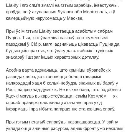
Шайгу і яго сям’я змаглі на гэтым зарабіць, інвестуючы,
праўда, не ў акупаваныя Луганск або Мелітопаль, а ў
камерцыйную нерухомасць у Маскве.
Пры ўсім гэтым Шайгу застаецца асабістым сябрам
Пуціна. Тыя, хто ўважліва назіраў за іх сумеснымі
паездкамі ў Сібір, маглі адзначыць цікавасць Пуціна да
будысцкіх практык, яго ўвагу да алтайскіх і тувінскіх
знахараў і шэраг іншых характэрных дэталяў.
Асобна варта адзначыць, што крыніцы еўрапейскіх
разведак нярэдка становяцца больш гаваркімі
напярэдадні хаця б колькі-небудзь значных выбараў у
Расіі, напрыклад думскіх. Не выключана, што падобныя
ўцечкі могуць выкарыстоўвацца і самім Крэмлём — як
спосаб праверкі лаяльнасці атачэння праз укід
інфармацыі пра нібыта пагаршэнне становішча спраў.
Пры гэтым негатыў сапраўды назапашваецца. У вайну
ўкладаюцца значныя рэсурсы, аднак фронт ужо некалькі