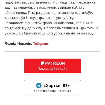
гадоў застаецца статычным. У сітуацыі, калі агрэсар не
дасягае перамогі, у вачах многіх выйграе той, хто
абараняецца. Гэта раздражняе так званых «зэтнікаў»,
«ваенкораў» і іншую крыважэрную публіку,
незадаволенасць якой трэба каналізаваць, каб яны не
аб’ядналіся ў адну сілу. Спроба выступлення Прыгожына
ўжо была, і Крэмлю ёсць што ўспомніць на гэтую тэму.
Леанід Нявзлін,
Telegram
PATREON
Падтрымайце сайт
«Хартыя-97»
падпісвайцеся на канал