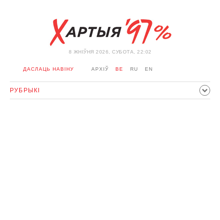
8 ЖНIЎНЯ 2026, СУБОТА, 22:02
ДАСЛАЦЬ НАВІНУ
АРХІЎ
BE
RU
EN
РУБРЫКІ
ПАЛІТЫКА
ГРАМАДСТВА
ЭКАНОМІКА
ЗДАРЭННI
СПОРТ
КУЛЬТУРА
ГІСТОРЫЯ
МЕРКАВАННЕ
ІНТЭРВ'Ю
ТЭХНАЛОГІІ
ЗДАРОЎЕ
АЎТА
АДПАЧЫНАК
АБЫХОД БЛАКІРОЎКІ І САЛІДАРНАСЦЬ
КАРОНАВІРУС
БЕЛАРУСЬ У NATO