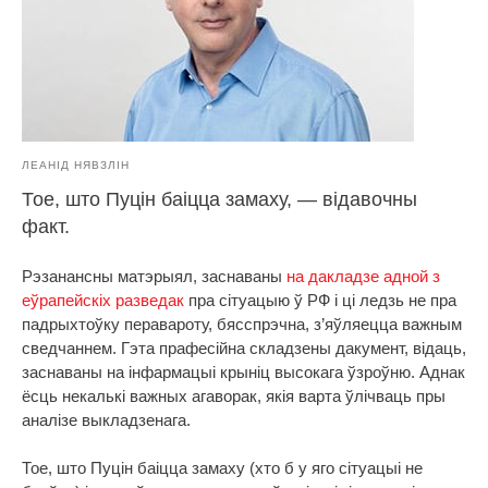
ЛЕАНІД НЯВЗЛІН
Тое, што Пуцін баіцца замаху, — відавочны
факт.
Рэзанансны матэрыял, заснаваны
на дакладзе адной з
еўрапейскіх разведак
пра сітуацыю ў РФ і ці ледзь не пра
падрыхтоўку перавароту, бясспрэчна, з’яўляецца важным
сведчаннем. Гэта прафесійна складзены дакумент, відаць,
заснаваны на інфармацыі крыніц высокага ўзроўню. Аднак
ёсць некалькі важных агаворак, якія варта ўлічваць пры
аналізе выкладзенага.
Тое, што Пуцін баіцца замаху (хто б у яго сітуацыі не