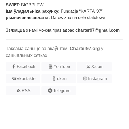
SWIFT:
BIGBPLPW
Імя ўладальніка рахунку:
Fundacja “KARTA ‘97”
рызначэнне аплаты:
Darowizna na cele statutowe
Звязацца з намі можна праз адрас
charter97@gmail.com
Таксама сачыце за акаўнтамі
Charter97.org
у
сацыяльных сетках
Facebook
YouTube
X.com
vkontakte
ok.ru
Instagram
RSS
Telegram