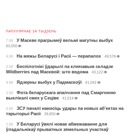
ПАПУЛЯРНАЕ ЗА ТЫДЗЕНЬ
У Маскве прагрымеў вельмі магутны выбух
7.08
63,050
На мяжы Беларусі і Расіі — перапалох
4.08
49,578
Беспілотнікі ўдарылі па ключавым складзе
3.08
Wildberries пад Масквой: што вядома
43,122
Ядзерны выбух у Падмаскоўі
8.08
41,042
Фота беларускага апалчэння пад Смаргонню
3.08
выклікалі смех у Сеціве
41,014
ЗСУ пачалі наносіць удары па новых аб’ектах на
4.08
тэрыторыі Расіі
39,850
У Беларусі ўвялі новае абмежаванне для
2.08
ўладальнікаў прыватных зямельных участкаў